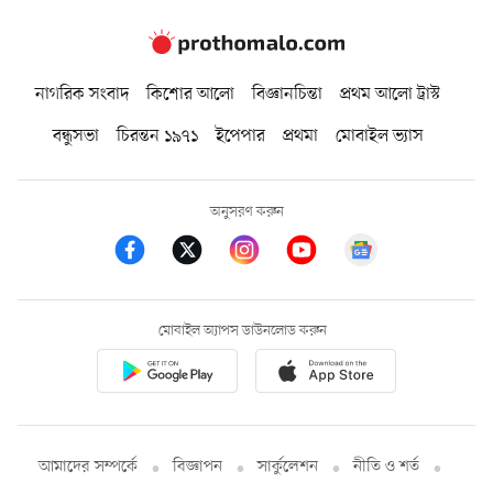
নাগরিক সংবাদ
কিশোর আলো
বিজ্ঞানচিন্তা
প্রথম আলো ট্রাস্ট
বন্ধুসভা
চিরন্তন ১৯৭১
ইপেপার
প্রথমা
মোবাইল ভ্যাস
অনুসরণ করুন
মোবাইল অ্যাপস ডাউনলোড করুন
আমাদের সম্পর্কে
বিজ্ঞাপন
সার্কুলেশন
নীতি ও শর্ত