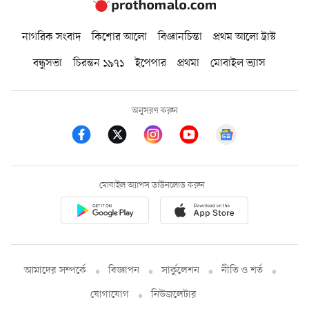
নাগরিক সংবাদ
কিশোর আলো
বিজ্ঞানচিন্তা
প্রথম আলো ট্রাস্ট
বন্ধুসভা
চিরন্তন ১৯৭১
ইপেপার
প্রথমা
মোবাইল ভ্যাস
অনুসরণ করুন
মোবাইল অ্যাপস ডাউনলোড করুন
আমাদের সম্পর্কে
বিজ্ঞাপন
সার্কুলেশন
নীতি ও শর্ত
যোগাযোগ
নিউজলেটার