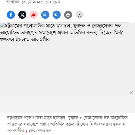
আপডেট: ১০ মে ২০২৫, ১৪: ১৯
চট্টগ্রামের পলোগ্রাউন্ড মাঠে ছাত্রদল, যুবদল ও স্বেচ্ছাসেবক দল আয়োজিত
তারুণ্যের সমাবেশে প্রধান অতিথির বক্তব্য দিচ্ছেন মির্জা ফখরুল ইসলাম
আলমগীর
ছবি: সৌরভ দাশ