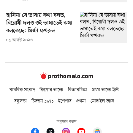
হাসিনা যে ভাষায় কথা বলত,
বিরোধী দলও ওই ভাষাতেই কথা
বলতেছে: মির্জা ফখরুল
০৯ আগস্ট ২০২৬
নাগরিক সংবাদ
কিশোর আলো
বিজ্ঞানচিন্তা
প্রথম আলো ট্রাস্ট
বন্ধুসভা
চিরন্তন ১৯৭১
ইপেপার
প্রথমা
মোবাইল ভ্যাস
অনুসরণ করুন