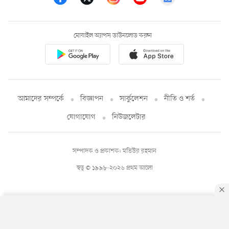
মোবাইল অ্যাপস ডাউনলোড করুন
আমাদের সম্পর্কে
বিজ্ঞাপন
সার্কুলেশন
নীতি ও শর্ত
যোগাযোগ
নিউজলেটার
সম্পাদক ও প্রকাশক: মতিউর রহমান
স্বত্ব © ১৯৯৮-২০২৬ প্রথম আলো
By using this site, you agree to our
Privacy Policy
.
OK