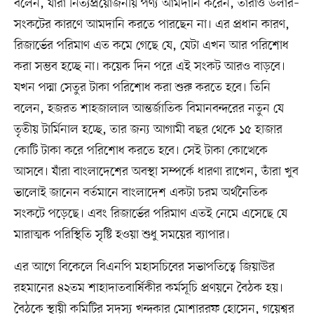
বলেন, যাঁরা নিত্যপ্রয়োজনীয় পণ্য আমদানি করেন, তাঁরাও ডলার–
সংকটের কারণে আমদানি করতে পারছেন না। এর প্রধান কারণ,
রিজার্ভের পরিমাণ এত কমে গেছে যে, যেটা এখন আর পরিশোধ
করা সম্ভব হচ্ছে না। কয়েক দিন পরে এই সংকট আরও বাড়বে।
যখন পদ্মা সেতুর টাকা পরিশোধ করা শুরু করতে হবে। তিনি
বলেন, হজরত শাহজালাল আন্তর্জাতিক বিমানবন্দরের নতুন যে
তৃতীয় টার্মিনাল হচ্ছে, তার জন্য আগামী বছর থেকে ১৫ হাজার
কোটি টাকা করে পরিশোধ করতে হবে। সেই টাকা কোত্থেকে
আসবে। যাঁরা বাংলাদেশের অবস্থা সম্পর্কে ধারণা রাখেন, তাঁরা খুব
ভালোই জানেন বর্তমানে বাংলাদেশ একটা চরম অর্থনৈতিক
সংকটে পড়েছে। এবং রিজার্ভের পরিমাণ এতই নেমে এসেছে যে
মারাত্মক পরিস্থিতি সৃষ্টি হওয়া শুধু সময়ের ব্যাপার।
এর আগে বিকেলে বিএনপি মহাসচিবের সভাপতিত্বে জিয়াউর
রহমানের ৪২তম শাহাদাতবার্ষিকীর কর্মসূচি প্রণয়নে বৈঠক হয়।
বৈঠকে স্থায়ী কমিটির সদস্য খন্দকার মোশাররফ হোসেন, গয়েশ্বর