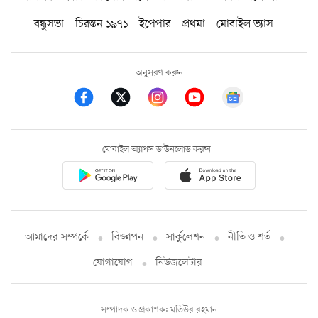
বন্ধুসভা
চিরন্তন ১৯৭১
ইপেপার
প্রথমা
মোবাইল ভ্যাস
অনুসরণ করুন
মোবাইল অ্যাপস ডাউনলোড করুন
আমাদের সম্পর্কে
বিজ্ঞাপন
সার্কুলেশন
নীতি ও শর্ত
যোগাযোগ
নিউজলেটার
সম্পাদক ও প্রকাশক: মতিউর রহমান