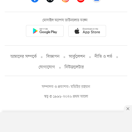
মোবাইল অ্যাপস ডাউনলোড করুন
আমাদের সম্পর্কে
বিজ্ঞাপন
সার্কুলেশন
নীতি ও শর্ত
যোগাযোগ
নিউজলেটার
সম্পাদক ও প্রকাশক: মতিউর রহমান
স্বত্ব © ১৯৯৮-২০২৬ প্রথম আলো
By using this site, you agree to our
Privacy Policy
.
OK