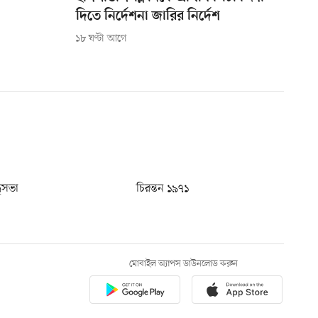
দিতে নির্দেশনা জারির নির্দেশ
১৮ ঘণ্টা আগে
ধুসভা
চিরন্তন ১৯৭১
মোবাইল অ্যাপস ডাউনলোড করুন