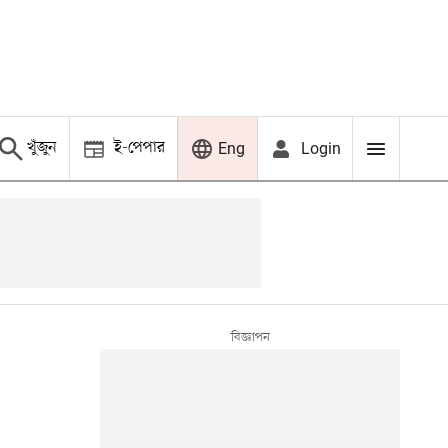
খুঁজুন
ই-পেপার
Login
Eng