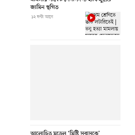
জামিন স্থগিত
১২ ঘণ্টা আগে
আলোচিত মডেল ‘মিষ্টি সুবাসকে’