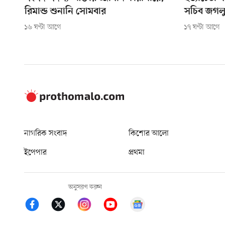
রিমান্ড শুনানি সোমবার
সচিব জগল
১৬ ঘণ্টা আগে
১৭ ঘণ্টা আগে
নাগরিক সংবাদ
কিশোর আলো
ইপেপার
প্রথমা
অনুসরণ করুন