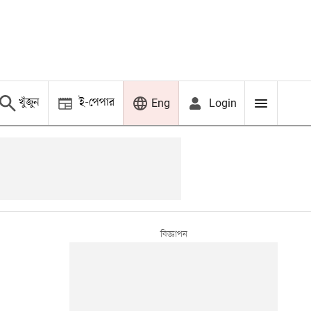
খুঁজুন
ই-পেপার
Login
Eng