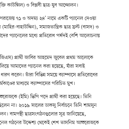
তি কাউন্সিল) ও বিপ্লবী ছাত্র-যুব আন্দোলন।
‘অপরাজেয় ৭১ ও অদম্য ২৪’ নামে একটি প্যানেল দেওয়া
হির-বাহাউদ্দিন), সমাজতান্ত্রিক ছাত্র ফ্রন্ট (বাসদ) ও
দের প্যানেলের মধ্যে প্রতিরোধ পর্ষদই বেশি আলোচনায়
এজিএস) প্রার্থী জাবির আহমেদ জুবেল প্রথম আলোকে
িলিয়ে আমাদের প্যানেল করা হয়েছে, যাঁরা সবাই
য়কে ধারণ করেন। তাঁরা বিভিন্ন সময়ে ক্যাম্পাসে প্রতিরোধের
াণ্ডের মাধ্যমে ক্যাম্পাসের পরিচিত মুখ।
ফরোজকে (ইমি) ভিপি পদে প্রার্থী করা হয়েছে। তিনি
ছিলেন না। ২০১৯ সালের ডাকসু নির্বাচনে তিনি শামসুন
েন। বামপন্থী ছাত্রসংগঠনগুলোর সূত্র জানিয়েছে,
ে প্যানেল গঠনের উদ্দেশ্য থেকেই শেখ তাসনিম আফরোজকে