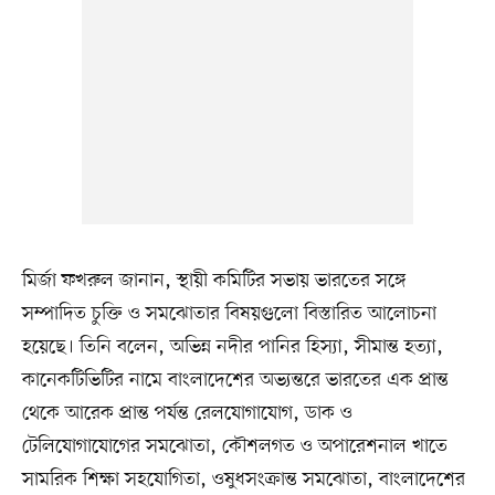
মির্জা ফখরুল জানান, স্থায়ী কমিটির সভায় ভারতের সঙ্গে
সম্পাদিত চুক্তি ও সমঝোতার বিষয়গুলো বিস্তারিত আলোচনা
হয়েছে। তিনি বলেন, অভিন্ন নদীর পানির হিস্যা, সীমান্ত হত্যা,
কানেকটিভিটির নামে বাংলাদেশের অভ্যন্তরে ভারতের এক প্রান্ত
থেকে আরেক প্রান্ত পর্যন্ত রেলযোগাযোগ, ডাক ও
টেলিযোগাযোগের সমঝোতা, কৌশলগত ও অপারেশনাল খাতে
সামরিক শিক্ষা সহযোগিতা, ওষুধসংক্রান্ত সমঝোতা, বাংলাদেশের