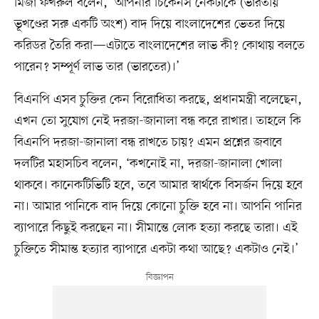
মির্জা ফখরুল বলেন, ‘আপনার চিকেনস নেকটাকে (ভারতীয়
ভূখণ্ডের সরু একটি অংশ) বাদ দিয়ে বাংলাদেশের ভেতর দিয়ে
করিডর তৈরি করা—এটাতে বাংলাদেশের লাভ কী? কোথায় বলতে
পারেন? সম্পূর্ণ লাভ তার (ভারতের)।’
বিএনপি এসব চুক্তির কেন বিরোধিতা করছে, প্রধানমন্ত্রী বলেছেন,
এখন তো সুযোগ নেই দরজা-জানালা বন্ধ করে রাখার। তাহলে কি
বিএনপি দরজা-জানালা বন্ধ রাখতে চায়? এমন প্রশ্নের জবাবে
দলটির মহাসচিব বলেন, ‘কখনোই না, দরজা-জানালা খোলা
থাকবে। কানেকটিভিটি হবে, তবে আমার স্বার্থকে বিসর্জন দিয়ে হবে
না। আমার পানিকে বাদ দিয়ে কোনো চুক্তি হবে না। আপনি পানির
ব্যাপারে কিছুই করছেন না। সীমান্তে লোক হত্যা করছে তারা। এই
চুক্তিতে সীমান্ত হত্যার ব্যাপারে একটা কথা আছে? একটাও নেই।’