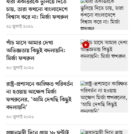
যারা একাত্তরকে ভুলিয়ে দিতে
চায়, তারা কখনো বাংলাদেশে
বিশ্বাস করে না: মির্জা ফখরুল
৩১ জুলাই ২০২৬
পাঁচ মাসে আমার দেখা
অভিজ্ঞতায় কিছুই বদলায়নি:
মির্জা ফখরুল
৩০ জুলাই ২০২৬
রাষ্ট্র–প্রশাসনে কাঙ্ক্ষিত পরিবর্তন
না হওয়ায় আক্ষেপ মির্জা
ফখরুলের, ‘আমি দেখছি কিছুই
বদলায়নি’
৩০ জুলাই ২০২৬
প্রধানমন্ত্রী দিনে প্রায় ১৮ ঘণ্টাই