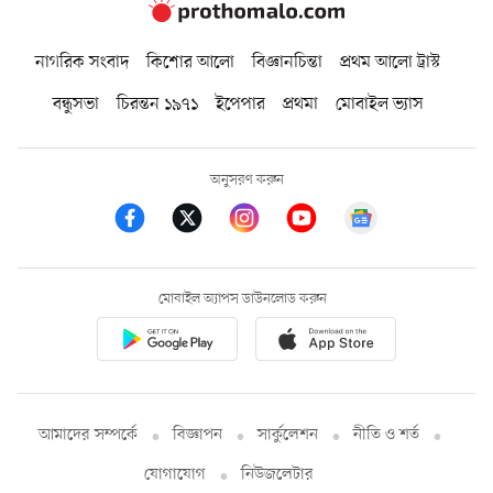
নাগরিক সংবাদ
কিশোর আলো
বিজ্ঞানচিন্তা
প্রথম আলো ট্রাস্ট
বন্ধুসভা
চিরন্তন ১৯৭১
ইপেপার
প্রথমা
মোবাইল ভ্যাস
অনুসরণ করুন
মোবাইল অ্যাপস ডাউনলোড করুন
আমাদের সম্পর্কে
বিজ্ঞাপন
সার্কুলেশন
নীতি ও শর্ত
যোগাযোগ
নিউজলেটার