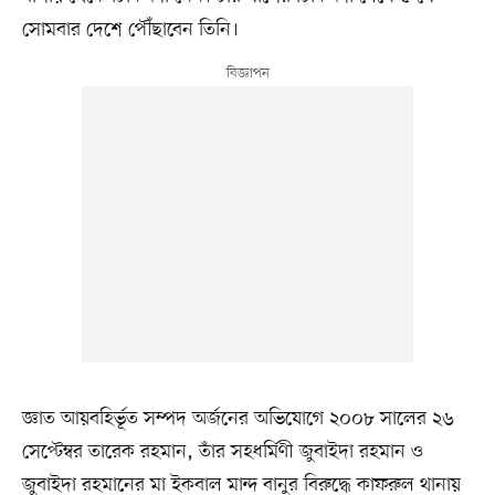
সোমবার দেশে পৌঁছাবেন তিনি।
জ্ঞাত আয়বহির্ভূত সম্পদ অর্জনের অভিযোগে ২০০৮ সালের ২৬
সেপ্টেম্বর তারেক রহমান, তাঁর সহধর্মিণী জুবাইদা রহমান ও
জুবাইদা রহমানের মা ইকবাল মান্দ বানুর বিরুদ্ধে কাফরুল থানায়