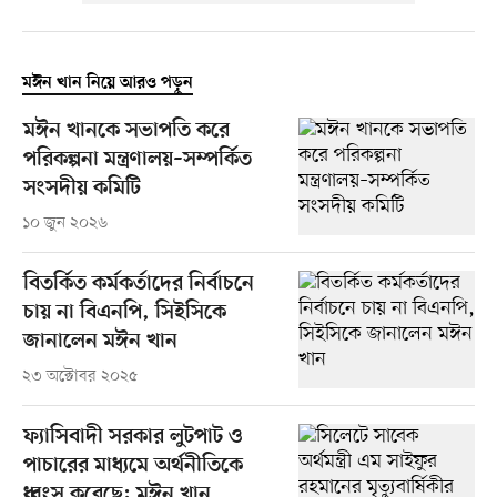
মঈন খান নিয়ে আরও পড়ুন
মঈন খানকে সভাপতি করে
পরিকল্পনা মন্ত্রণালয়–সম্পর্কিত
সংসদীয় কমিটি
১০ জুন ২০২৬
বিতর্কিত কর্মকর্তাদের নির্বাচনে
চায় না বিএনপি, সিইসিকে
জানালেন মঈন খান
২৩ অক্টোবর ২০২৫
ফ্যাসিবাদী সরকার লুটপাট ও
পাচারের মাধ্যমে অর্থনীতিকে
ধ্বংস করেছে: মঈন খান