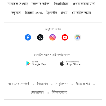
নাগরিক সংবাদ
কিশোর আলো
বিজ্ঞানচিন্তা
প্রথম আলো ট্রাস্ট
বন্ধুসভা
চিরন্তন ১৯৭১
ইপেপার
প্রথমা
মোবাইল ভ্যাস
অনুসরণ করুন
মোবাইল অ্যাপস ডাউনলোড করুন
আমাদের সম্পর্কে
বিজ্ঞাপন
সার্কুলেশন
নীতি ও শর্ত
যোগাযোগ
নিউজলেটার