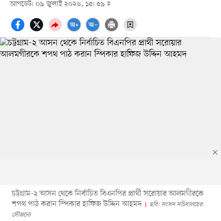
আপডেট: ০৯ জুলাই ২০২৬, ১৫: ৫৯
চট্টগ্রাম-২ আসন থেকে নির্বাচিত বিএনপির প্রার্থী সরোয়ার আলমগীরকে
শপথ পাঠ করান স্পিকার হাফিজ উদ্দিন আহমদ
ছবি: সংসদ সচিবালয়ের
সৌজন্যে