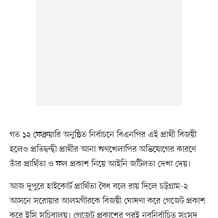
গত ১২ ফেব্রুয়ারি অনুষ্ঠিত নির্বাচনে বিএনপির এই প্রার্থী বিজয়ী
হলেও প্রতিদ্বন্দ্বী প্রার্থীর আনা ঋণখেলাপির অভিযোগের কারণে
তাঁর প্রার্থিতা ও ফল প্রকাশ নিয়ে আইনি জটিলতা দেখা দেয়।
আজ দুপুরে হাইকোর্ট প্রার্থিতা বৈধ বলে রায় দিলে চট্টগ্রাম-২
আসনে সরোয়ার আলমগীরকে বিজয়ী ঘোষণা করে গেজেট প্রকাশ
করে ইসি সচিবালয়। গেজেট প্রকাশের পরই নবনির্বাচিত সংসদ