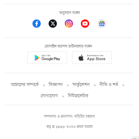
অনুসরণ করুন
মোবাইল অ্যাপস ডাউনলোড করুন
আমাদের সম্পর্কে
বিজ্ঞাপন
সার্কুলেশন
নীতি ও শর্ত
যোগাযোগ
নিউজলেটার
সম্পাদক ও প্রকাশক: মতিউর রহমান
স্বত্ব © ১৯৯৮-২০২৬ প্রথম আলো