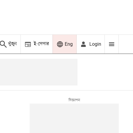
খুঁজুন
ই-পেপার
Login
Eng