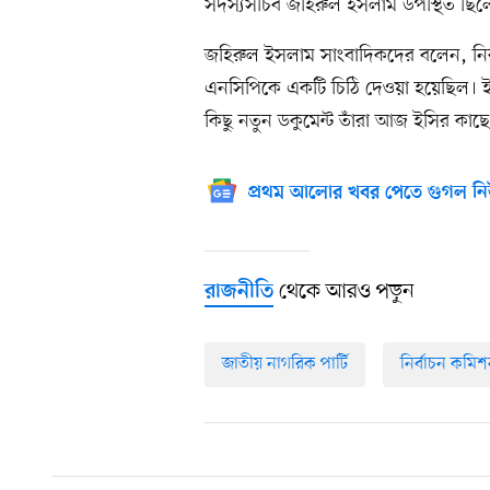
সদস্যসচিব জহিরুল ইসলাম উপস্থিত ছিল
জহিরুল ইসলাম সাংবাদিকদের বলেন, নিবন
এনসিপিকে একটি চিঠি দেওয়া হয়েছিল। ইস
কিছু নতুন ডকুমেন্ট তাঁরা আজ ইসির কাছ
প্রথম আলোর খবর পেতে গুগল নি
থেকে আরও পড়ুন
রাজনীতি
জাতীয় নাগরিক পার্টি
নির্বাচন কমি