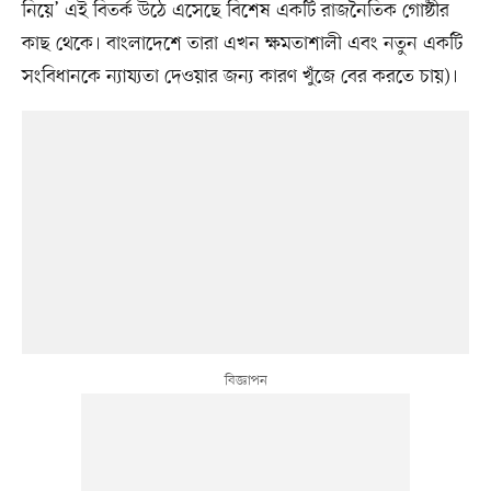
নিয়ে’ এই বিতর্ক উঠে এসেছে বিশেষ একটি রাজনৈতিক গোষ্ঠীর
কাছ থেকে। বাংলাদেশে তারা এখন ক্ষমতাশালী এবং নতুন একটি
সংবিধানকে ন্যায্যতা দেওয়ার জন্য কারণ খুঁজে বের করতে চায়)।