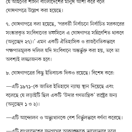
যে আইনের শাসন বাংলাদেশের মানুষ আশা করে বলে
ঘোষণাপত্রে উল্লেখ করা হয়েছে।
৭. ঘোষণাপত্রে বলা হয়েছে, ‘পরবর্তী নির্বাচনে নির্বাচিত সরকারের
সংস্কারকৃত সংবিধানের তফসিলে এ ঘোষণাপত্র সন্নিবেশিত থাকবে
(অনুচ্ছেদ ২৭)।’ এমন একটি ঐতিহাসিক ও রাজনৈতিকভাবে
পক্ষপাতমূলক দলিল যদি সংবিধানে অন্তর্ভুক্ত করা হয়, তবে তা
অবশ্যই লজ্জাজনক হবে।
৮. ঘোষণাপত্রের কিছু ইতিবাচক দিকও রয়েছে। বিশেষ করে:
—এটি ১৯৭১–কে জাতির ইতিহাসে ন্যায্য স্থান দিয়েছে এবং
বলেছে যে লড়াইটি ছিল একটি ‘উদার গণতান্ত্রিক’ রাষ্ট্রের জন্য
(অনুচ্ছেদ ১ ও ২)।
—এটি আন্দোলন ও অভ্যুত্থানকে বেশ নির্ভুলভাবে বর্ণনা করেছে।
—এটি বাংলাদেশের জনগণের আকাঙ্ক্ষাকে ভালোভাবে তুলে