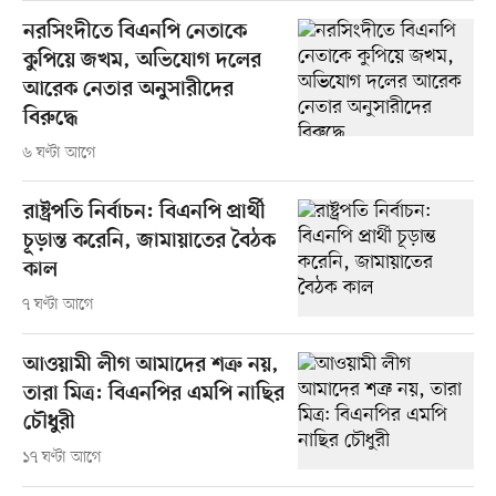
নরসিংদীতে বিএনপি নেতাকে
কুপিয়ে জখম, অভিযোগ দলের
আরেক নেতার অনুসারীদের
বিরুদ্ধে
৬ ঘণ্টা আগে
রাষ্ট্রপতি নির্বাচন: বিএনপি প্রার্থী
চূড়ান্ত করেনি, জামায়াতের বৈঠক
কাল
৭ ঘণ্টা আগে
আওয়ামী লীগ আমাদের শত্রু নয়,
তারা মিত্র: বিএনপির এমপি নাছির
চৌধুরী
১৭ ঘণ্টা আগে