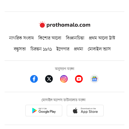
নাগরিক সংবাদ
কিশোর আলো
বিজ্ঞানচিন্তা
প্রথম আলো ট্রাস্ট
বন্ধুসভা
চিরন্তন ১৯৭১
ইপেপার
প্রথমা
মোবাইল ভ্যাস
অনুসরণ করুন
মোবাইল অ্যাপস ডাউনলোড করুন