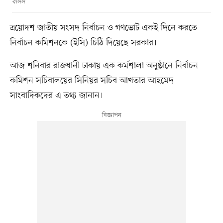
বাসস
ত্রয়োদশ জাতীয় সংসদ নির্বাচন ও গণভোট একই দিনে করতে
নির্বাচন কমিশনকে (ইসি) চিঠি দিয়েছে সরকার।
আজ শনিবার রাজধানী ঢাকায় এক কর্মশালা অনুষ্ঠানে নির্বাচন
কমিশন সচিবালয়ের সিনিয়র সচিব আখতার আহমেদ
সাংবাদিকদের এ তথ্য জানান।