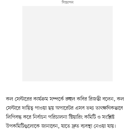
কল সেন্টারের কার্যক্রম সম্পর্কে রুহুল কবির রিজভী বলেন, কল
সেন্টারে দায়িত্ব পাওয়া ছয় অপারেটর এসব তথ্য তাৎক্ষণিকভাবে
লিপিবদ্ধ করে নির্বাচন পরিচালনা স্টিয়ারিং কমিটি ও সংশ্লিষ্ট
উপকমিটিগুলোকে জানাবেন, যাতে দ্রুত ব্যবস্থা নেওয়া যায়।