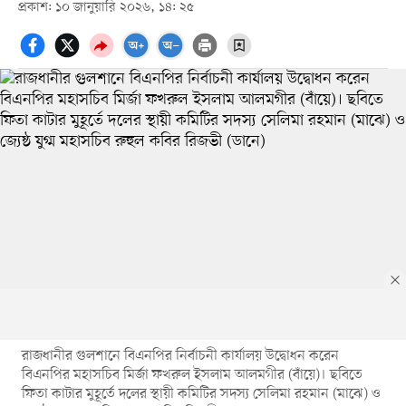
প্রকাশ: ১০ জানুয়ারি ২০২৬, ১৪: ২৫
রাজধানীর গুলশানে বিএনপির নির্বাচনী কার্যালয় উদ্বোধন করেন
বিএনপির মহাসচিব মির্জা ফখরুল ইসলাম আলমগীর (বাঁয়ে)। ছবিতে
ফিতা কাটার মুহূর্তে দলের স্থায়ী কমিটির সদস্য সেলিমা রহমান (মাঝে) ও