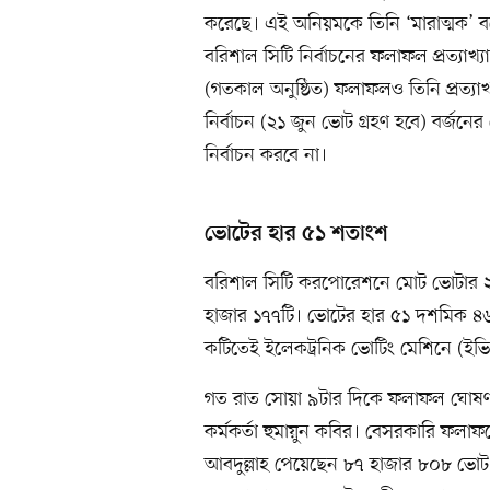
করেছে। এই অনিয়মকে তিনি ‘মারাত্মক’ ব
বরিশাল সিটি নির্বাচনের ফলাফল প্রত্যাখ্
(গতকাল অনুষ্ঠিত) ফলাফলও তিনি প্রত্য
নির্বাচন (২১ জুন ভোট গ্রহণ হবে) বর্জনে
নির্বাচন করবে না।
ভোটের হার ৫১ শতাংশ
বরিশাল সিটি করপোরেশনে মোট ভোটার 
হাজার ১৭৭টি। ভোটের হার ৫১ দশমিক ৪৬ শ
কটিতেই ইলেকট্রনিক ভোটিং মেশিনে (ইভি
গত রাত সোয়া ৯টার দিকে ফলাফল ঘোষণা ক
কর্মকর্তা হুমায়ুন কবির। বেসরকারি ফলাফল
আবদুল্লাহ পেয়েছেন ৮৭ হাজার ৮০৮ ভোট। দ্