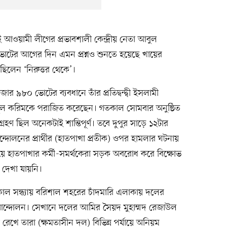
ওয়ামী লীগের প্রভাবশালী কেন্দ্রীয় নেতা আবুল
ভোটের আগের দিন এমন প্রশ্নও শুনতে হয়েছে খায়ের
ছিলেন ‘নিরুত্তর থেকে’।
র ৯৮০ ভোটের ব্যবধানে তাঁর প্রতিদ্বন্দ্বী ইসলামী
য়জুল করিমকে পরাজিত করেছেন। গতকাল সোমবার অনুষ্ঠিত
রহণ ছিল অনেকটাই শান্তিপূর্ণ। তবে দুপুর সাড়ে ১২টার
্দোলনের প্রার্থীর (হাতপাখা প্রতীক) ওপর হামলার ঘটনায়
্যায়ে হাতপাখার কর্মী-সমর্থকেরা সড়ক অবরোধ করে বিক্ষোভ
 দেখা যায়নি।
তকাল সন্ধ্যায় বরিশাল শহরের চাঁদমারি এলাকায় দলের
 আন্দোলন। সেখানে দলের আমির সৈয়দ মুহাম্মদ রেজাউল
ে রেখে তারা (ক্ষমতাসীন দল) বিভিন্ন পর্যায়ে অনিয়ম