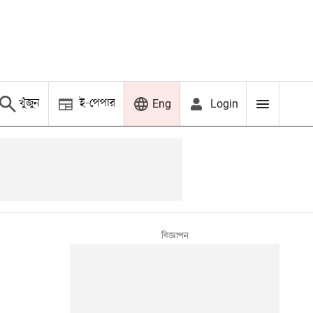
খুঁজুন
ই-পেপার
Login
Eng