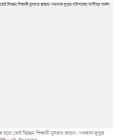
 মতো ভোট দিচ্ছেন শিক্ষার্থী নুসরাত জাহান। গতকাল দুপুরে
দ্রে