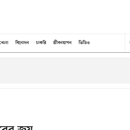
খেলা
বিনোদন
চাকরি
জীবনযাপন
ভিডিও