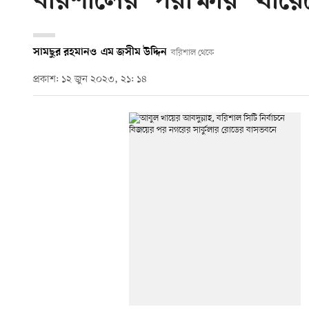
বরিশালের ‘পরীক্ষায়’ খায়
সামছুর রহমান
ও
এম জসীম উদ্দিন
বরিশাল থেকে
প্রকাশ: ১২ জুন ২০২৩, ২১: ১৪