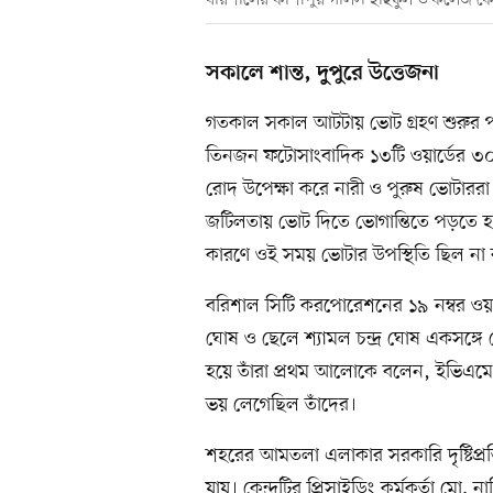
সকালে শান্ত, দুপুরে উত্তেজনা
গতকাল সকাল আটটায় ভোট গ্রহণ শুরুর প
তিনজন ফটোসাংবাদিক ১৩টি ওয়ার্ডের ৩০টি 
রোদ উপেক্ষা করে নারী ও পুরুষ ভোটাররা 
জটিলতায় ভোট দিতে ভোগান্তিতে পড়তে হয় ভ
কারণে ওই সময় ভোটার উপস্থিতি ছিল ন
বরিশাল সিটি করপোরেশনের ১৯ নম্বর ওয়ার্ড
ঘোষ ও ছেলে শ্যামল চন্দ্র ঘোষ একসঙ্গ
হয়ে তাঁরা প্রথম আলোকে বলেন, ইভিএমে 
ভয় লেগেছিল তাঁদের।
শহরের আমতলা এলাকার সরকারি দৃষ্টিপ্রতিব
যায়। কেন্দ্রটির প্রিসাইডিং কর্মকর্তা 