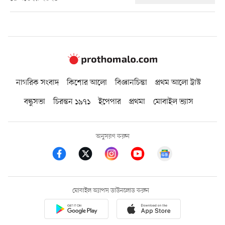
নাগরিক সংবাদ
কিশোর আলো
বিজ্ঞানচিন্তা
প্রথম আলো ট্রাস্ট
বন্ধুসভা
চিরন্তন ১৯৭১
ইপেপার
প্রথমা
মোবাইল ভ্যাস
অনুসরণ করুন
মোবাইল অ্যাপস ডাউনলোড করুন