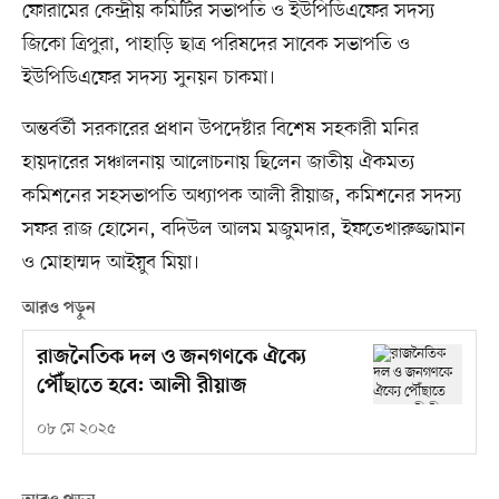
ফোরামের কেন্দ্রীয় কমিটির সভাপতি ও ইউপিডিএফের সদস্য
জিকো ত্রিপুরা, পাহাড়ি ছাত্র পরিষদের সাবেক সভাপতি ও
ইউপিডিএফের সদস্য সুনয়ন চাকমা।
অন্তর্বর্তী সরকারের প্রধান উপদেষ্টার বিশেষ সহকারী মনির
হায়দারের সঞ্চালনায় আলোচনায় ছিলেন জাতীয় ঐকমত্য
কমিশনের সহসভাপতি অধ্যাপক আলী রীয়াজ, কমিশনের সদস্য
সফর রাজ হোসেন, বদিউল আলম মজুমদার, ইফতেখারুজ্জামান
ও মোহাম্মদ আইয়ুব মিয়া।
আরও পড়ুন
রাজনৈতিক দল ও জনগণকে ঐক্যে
পৌঁছাতে হবে: আলী রীয়াজ
০৮ মে ২০২৫