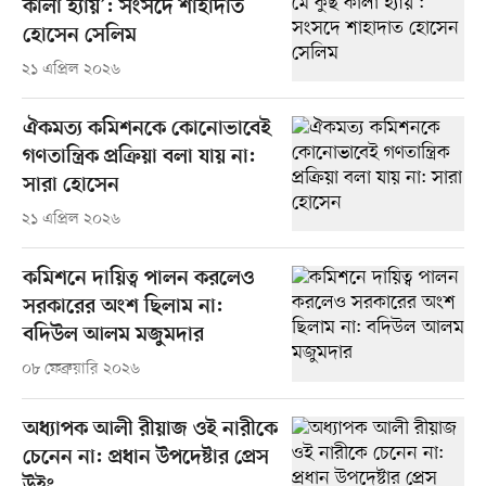
কালা হ্যায়’: সংসদে শাহাদাত
হোসেন সেলিম
২১ এপ্রিল ২০২৬
ঐকমত্য কমিশনকে কোনোভাবেই
গণতান্ত্রিক প্রক্রিয়া বলা যায় না:
সারা হোসেন
২১ এপ্রিল ২০২৬
কমিশনে দায়িত্ব পালন করলেও
সরকারের অংশ ছিলাম না:
বদিউল আলম মজুমদার
০৮ ফেব্রুয়ারি ২০২৬
অধ্যাপক আলী রীয়াজ ওই নারীকে
চেনেন না: প্রধান উপদেষ্টার প্রেস