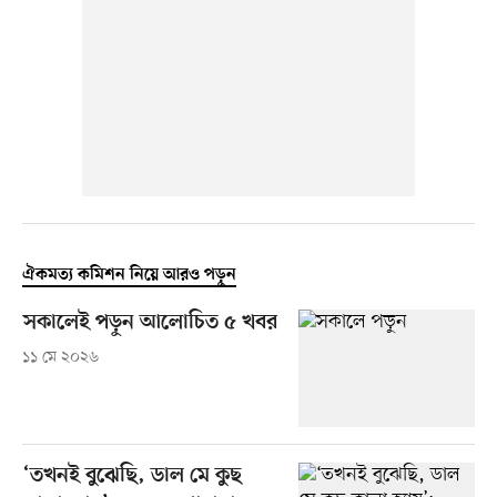
ঐকমত্য কমিশন নিয়ে আরও পড়ুন
সকালেই পড়ুন আলোচিত ৫ খবর
১১ মে ২০২৬
‘তখনই বুঝেছি, ডাল মে কুছ