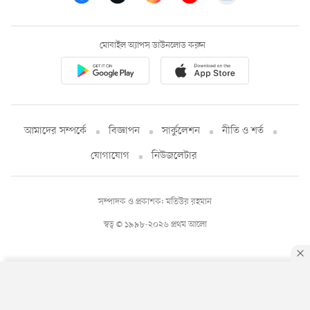
মোবাইল অ্যাপস ডাউনলোড করুন
আমাদের সম্পর্কে
বিজ্ঞাপন
সার্কুলেশন
নীতি ও শর্ত
যোগাযোগ
নিউজলেটার
সম্পাদক ও প্রকাশক: মতিউর রহমান
স্বত্ব © ১৯৯৮-২০২৬ প্রথম আলো
By using this site, you agree to our
Privacy Policy
.
OK