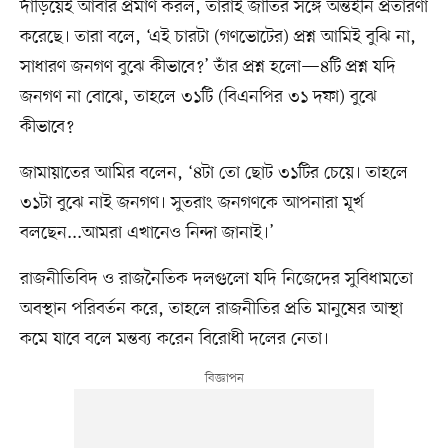
দাঁড়িয়েই আবার প্রমাণ করল, তারাই জাতির সঙ্গে অন্তহীন প্রতারণা
করেছে। তারা বলে, ‘এই চারটা (গণভোটের) প্রশ্ন আমিই বুঝি না,
সাধারণ জনগণ বুঝে কীভাবে?’ তাঁর প্রশ্ন হলো—৪টি প্রশ্ন যদি
জনগণ না বোঝে, তাহলে ৩১টি (বিএনপির ৩১ দফা) বুঝে
কীভাবে?
জামায়াতের আমির বলেন, ‘৪টা তো ছোট ৩১টির চেয়ে। তাহলে
৩১টা বুঝে নাই জনগণ। সুতরাং জনগণকে আপনারা মূর্খ
বলছেন...আমরা এখানেও নিন্দা জানাই।’
রাজনীতিবিদ ও রাজনৈতিক দলগুলো যদি নিজেদের সুবিধামতো
অবস্থান পরিবর্তন করে, তাহলে রাজনীতির প্রতি মানুষের আস্থা
কমে যাবে বলে মন্তব্য করেন বিরোধী দলের নেতা।