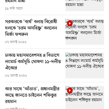
রহমান মান্না
১৯ ঘণ্টা আগে
সরকারকে ‘ব্যর্থ’ বলায় বিরোধী
দলকে ‘চরম অসহিষ্ণু’ বললেন
মির্জা ফখরুল
০৭ আগস্ট ২০২৬
ঢাকায় মহাসমাবেশসহ ৪ বিভাগে
লংমার্চ কর্মসূচি ঘোষণা ১১–দলীয়
ঐক্যের
০৬ আগস্ট ২০২৬
কার সাথে ‘আঁতাত’, প্রধানমন্ত্রীর
কাছে জানতে চাইলেন শফিকুর
রহমান