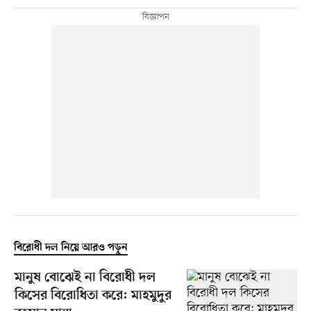
বিরোধী দল নিয়ে আরও পড়ুন
মানুষ বোঝেই না বিরোধী দল
কিসের বিরোধিতা করে: মাহমুদুর