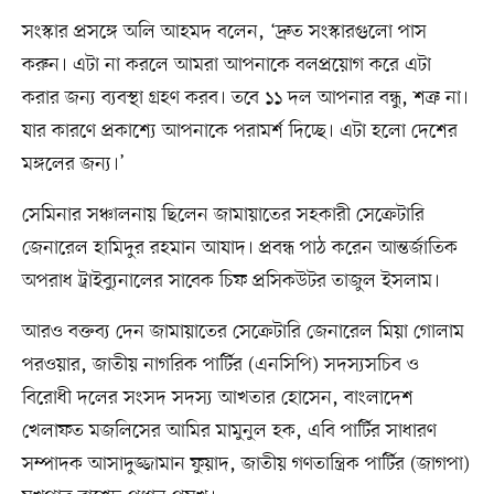
সংস্কার প্রসঙ্গে অলি আহমদ বলেন, ‘দ্রুত সংস্কারগুলো পাস
করুন। এটা না করলে আমরা আপনাকে বলপ্রয়োগ করে এটা
করার জন্য ব্যবস্থা গ্রহণ করব। তবে ১১ দল আপনার বন্ধু, শত্রু না।
যার কারণে প্রকাশ্যে আপনাকে পরামর্শ দিচ্ছে। এটা হলো দেশের
মঙ্গলের জন্য।’
সেমিনার সঞ্চালনায় ছিলেন জামায়াতের সহকারী সেক্রেটারি
জেনারেল হামিদুর রহমান আযাদ। প্রবন্ধ পাঠ করেন আন্তর্জাতিক
অপরাধ ট্রাইব্যুনালের সাবেক চিফ প্রসিকউটর তাজুল ইসলাম।
আরও বক্তব্য দেন জামায়াতের সেক্রেটারি জেনারেল মিয়া গোলাম
পরওয়ার, জাতীয় নাগরিক পার্টির (এনসিপি) সদস্যসচিব ও
বিরোধী দলের সংসদ সদস্য আখতার হোসেন, বাংলাদেশ
খেলাফত মজলিসের আমির মামুনুল হক, এবি পার্টির সাধারণ
সম্পাদক আসাদুজ্জামান ফুয়াদ, জাতীয় গণতান্ত্রিক পার্টির (জাগপা)