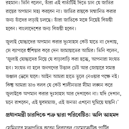
রহমান। তিনি বলেন, তাঁরা এই বার্তাটিই দিতে চান যে জাতির
রায়ের অপমান সহ্য করবেন না। জাতির রায়কে সম্মানিত করার
জন্য তাঁদের লড়াই চলছে। তাঁরা জাতিকে সঙ্গে নিয়েই বিজয়ী
হবেন। বাংলাদেশের জন্য বিজয়ী হবেন।
জুলাই যোদ্ধাদের অপমান করার দুঃসাহস কেউ যাতে না দেখায়,
সে ব্যাপারে হুঁশিয়ার করে দেন জামায়াতের আমির। তিনি বলেন,
‘জুলাই যোদ্ধাদের নিয়ে যে বাড়াবাড়ি করা হচ্ছে, আপনারা সংযত
হন। সংযত না হলে জনগণের উত্তাল ঢেউ আর জোয়ারে সমস্ত
জঞ্জাল ভেসে যাবে। আইন আমরা হাতে তুলে নেওয়ার পক্ষে নই।
কিন্তু আমরা তাও বলব যে কেউ শালীনতার সীমা লঙ্ঘন করে
জুলাইকে অপমান করার দুঃসাহস আর দেখাবেন না। যদি দেখান,
মনে রাখবেন, এই যুবসমাজ, এই জনতা এখনো ঘুমিয়ে যায়নি।’
প্রধানমন্ত্রী চারদিকে শত্রু দ্বারা পরিবেষ্টিত: অলি আহমদ
সেমিনারে সভাপতিত্ব করেন লিবারেল ডেমোক্রেটিক পার্টির