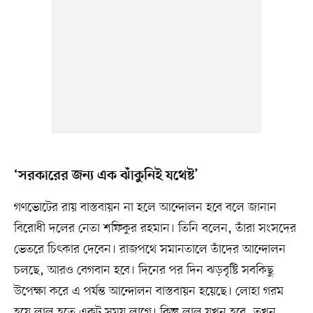
‘সরকারের জন্য এক ঝাঁকুনিই যথেষ্ট’
গণভোটের রায় বাস্তবায়ন না হলে আন্দোলন হবে বলে জানান
বিরোধী দলের নেতা শফিকুর রহমান। তিনি বলেন, তাঁরা সংসদের
ভেতরে চিৎকার দেবেন। রাজপথে সমানতালে তাঁদের আন্দোলন
চলছে, আরও বেগবান হবে। দিনের পর দিন ঝড়বৃষ্টি সবকিছু
উপেক্ষা করে এ পর্যন্ত আন্দোলন বাস্তবায়ন হয়েছে। লোহা গরম
হয়ে লাল হতে একটু সময় লাগে। কিন্তু লাল যখন হবে, তখন