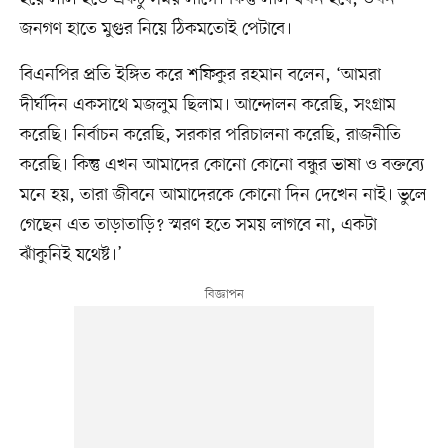
জনগণ হাতে মুগুর নিয়ে ঠিকমতোই পেটাবে।
বিএনপির প্রতি ইঙ্গিত করে শফিকুর রহমান বলেন, ‘আমরা
দীর্ঘদিন একসাথে মজলুম ছিলাম। আন্দোলন করেছি, সংগ্রাম
করেছি। নির্বাচন করেছি, সরকার পরিচালনা করেছি, রাজনীতি
করেছি। কিন্তু এখন আমাদের কোনো কোনো বন্ধুর ভাষা ও বক্তব্যে
মনে হয়, তারা জীবনে আমাদেরকে কোনো দিন দেখেন নাই। ভুলে
গেছেন এত তাড়াতাড়ি? স্মরণ হতে সময় লাগবে না, একটা
ঝাঁকুনিই যথেষ্ট।’