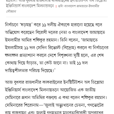
রহমান। আজ বুধবার রাজধানীর কাকরাইলের ইনস্টিটিউশন অব ডিপ্লোমা
ইঞ্জিনিয়ার্স বাংলাদেশ মিলনায়তনে
ছবি: বাংলাদেশ জামায়াতে ইসলামীর
সৌজন্যে
নির্বাচনে ‘ষড়যন্ত্র’ করে ১১ দলীয় ঐক্যকে হারানো হয়েছে বলে
অভিযোগ করেছেন বিরোধী দলের নেতা ও বাংলাদেশ জামায়াতে
ইসলামীর আমির শফিকুর রহমান। তিনি বলেন, ‘জামায়াতে
ইসলামীসহ ১১ দল সেদিন রিভোল্ট (বিদ্রোহ) করলে বা নির্বাচনের
ফলাফল প্রত্যাখ্যান করলে দেশে বিশৃঙ্খলা সৃষ্টি হলে, এর শেষ
কোথায় গিয়ে দাঁড়াত, তা কেউ জানে না। তাই ১১ দল
দায়িত্বশীলতার পরিচয় দিয়েছে।’
আজ বুধবার রাজধানীর কাকরাইলের ইনস্টিটিউশন অব ডিপ্লোমা
ইঞ্জিনিয়ার্স বাংলাদেশ মিলনায়তনে আয়োজিত এক জাতীয়
সেমিনারে প্রধান অতিথির বক্তব্যে এ কথা বলেন শফিকুর রহমান।
সেমিনারের শিরোনাম—‘জুলাই অভ্যুত্থানের চেতনা, গণভোটের
রায় বাস্তবায়ন এবং জুলাই গণহত্যার মানবতাবিরোধী অপরাধের