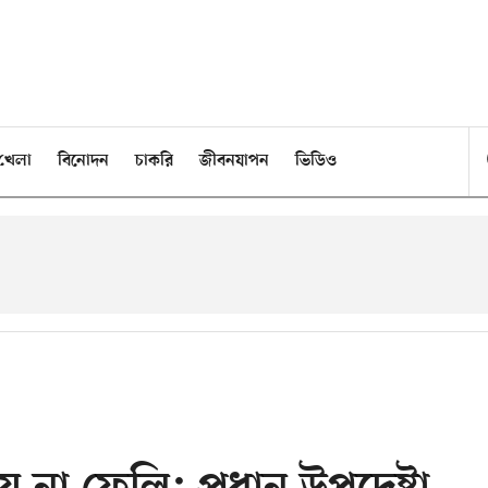
খেলা
বিনোদন
চাকরি
জীবনযাপন
ভিডিও