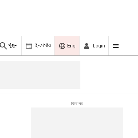
খুঁজুন
ই-পেপার
Login
Eng