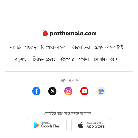
নাগরিক সংবাদ
কিশোর আলো
বিজ্ঞানচিন্তা
প্রথম আলো ট্রাস্ট
বন্ধুসভা
চিরন্তন ১৯৭১
ইপেপার
প্রথমা
মোবাইল ভ্যাস
অনুসরণ করুন
মোবাইল অ্যাপস ডাউনলোড করুন