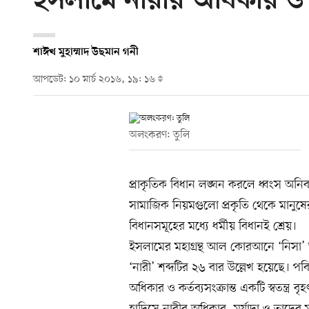
ইসলামে নারীর অধিকার ও 
শাঈখ মুহাম্মাদ উছমান গনী
আপডেট: ১০ মার্চ ২০১৬, ১৯: ১৬
অলংকরণ: তুলি
প্রাকৃতিক বিধান লঙ্ঘন করলে ধ্বংস অনি
সামাজিক নিয়মগুলো প্রকৃতি থেকে মানুষ
বিধানসমূহের মধ্যে ধর্মীয় বিধানই শ্রেয়।
ইসলামের মহাগ্রন্থ আল কোরআনে ‘নিসা’ অ
‘নারী’ শব্দটির ২৬ বার উল্লেখ হয়েছে। প
অধিকার ও কর্তব্যসংক্রান্ত একটি স্বতন্ত
হাদিসে নারীর অধিকার, মর্যাদা ও তাদের মূল