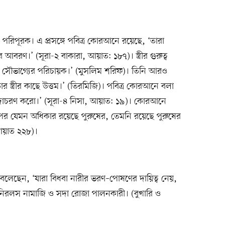
র পরিপূরক। এ প্রসঙ্গে পবিত্র কোরআনে রয়েছে, ‘তারা
রণ।’ (সূরা-২ বাকারা, আয়াত: ১৮৭)। স্ত্রীর গুরুত্ব
্ত্রী সৌভাগ্যের পরিচায়ক।’ (মুসলিম শরিফ)। তিনি আরও
র স্ত্রীর কাছে উত্তম।’ (তিরমিজি)। পবিত্র কোরআনে বলা
ে সদাচরণ করো।’ (সূরা-৪ নিসা, আয়াত: ১৯)। কোরআনে
র যেমন অধিকার রয়েছে পুরুষের, তেমনি রয়েছে পুরুষের
 আয়াত ২২৮)।
 বলেছেন, ‘যারা বিধবা নারীর ভরণ–পোষণের দায়িত্ব নেয়,
নিরলস নামাজি ও সদা রোজা পালনকারী। (বুখারি ও