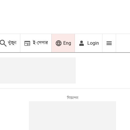
খুঁজুন
ই-পেপার
Login
Eng