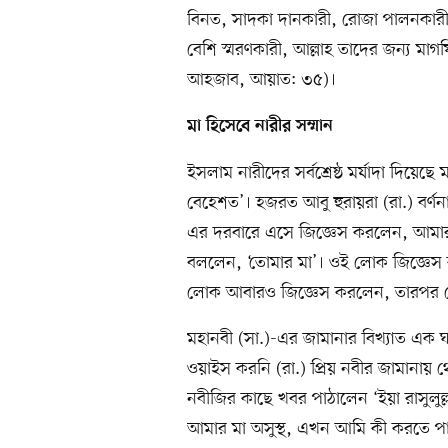
বিনত, সাদকা দানকারী, রোজা পালনকারী,
বেশি স্মরণকারী, আল্লাহ তাদের জন্য মাগফ
আহজাব, আয়াত: ৩৫)।
মা
হিসেবে নারীর সম্মান
ইসলাম নারীদের সর্বশ্রেষ্ঠ মর্যাদা দিয়ে
বেহেশত’। হজরত আবু হুরায়রা (রা.) বর্
এর দরবারে এসে জিজ্ঞেস করলেন, আমার স
বললেন, ‘তোমার মা’। ওই লোক জিজ্ঞেস 
লোক আবারও জিজ্ঞেস করলেন, তারপর কে?
মহানবী (সা.)-এর জামানার বিখ্যাত এক
ওয়াইস করনি (রা.) প্রিয় নবীর জামানায়
নবীজির কাছে খবর পাঠালেন ‘ইয়া রাসুলুল
আমার মা অসুস্থ, এখন আমি কী করতে পা