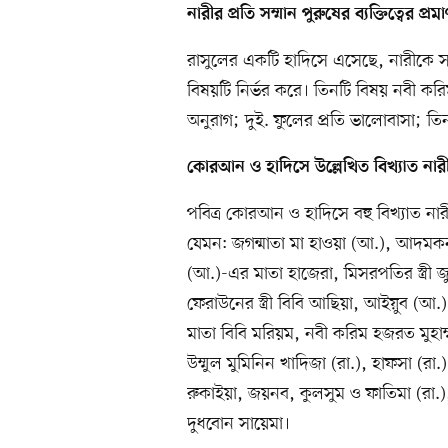
নারীর
প্রতি সম্মান পুরুষের ব্যক্তিত্বের প্রম
রাসুলের একটি হাদিসে এসেছে, নারীকে সম্
বিষয়টি নির্ভর করে। তিনটি বিষয় নবী ক
অনুরাগ; দুই. ফুলের প্রতি ভালোবাসা; তিন.
কোরআন
ও হাদিসে উল্লেখিত বিখ্যাত না
পবিত্র কোরআন ও হাদিসে বহু বিখ্যাত নার
যেমন: জগন্মাতা মা হাওয়া (আ.), আদমকন্
(আ.)-এর মাতা হাজেরা, মিসরপতির স্ত্রী জ
ফেরাউনের স্ত্রী বিবি আছিয়া, আইয়ুব (আ.)-এর
মাতা বিবি মরিয়ম, নবী করিম হজরত মুহাম
উম্মুল মুমিনিন খাদিজা (রা.), হাফসা (রা.
রুকাইয়া, জয়নব, কুলসুম ও ফাতিমা (রা.
দুধবোন সায়েমা।