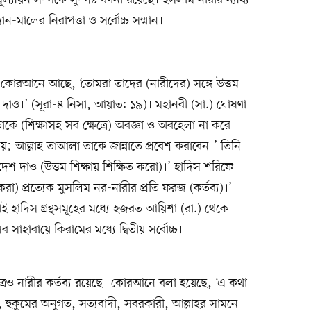
-মালের নিরাপত্তা ও সর্বোচ্চ সম্মান।
্র কোরআনে আছে, ‘তোমরা তাদের (নারীদের) সঙ্গে উত্তম
াও।’ (সূরা-৪ নিসা, আয়াত: ১৯)। মহানবী (সা.) ঘোষণা
াকে (শিক্ষাসহ সব ক্ষেত্রে) অবজ্ঞা ও অবহেলা না করে
দেয়; আল্লাহ তাআলা তাকে জান্নাতে প্রবেশ করাবেন।’ তিনি
শ দাও (উত্তম শিক্ষায় শিক্ষিত করো)।’ হাদিস শরিফে
করা) প্রত্যেক মুসলিম নর-নারীর প্রতি ফরজ (কর্তব্য)।’
 হাদিস গ্রন্থসমূহের মধ্যে হজরত আয়িশা (রা.) থেকে
 সাহাবায়ে কিরামের মধ্যে দ্বিতীয় সর্বোচ্চ।
ত্রেও নারীর কর্তব্য রয়েছে। কোরআনে বলা হয়েছে, ‘এ কথা
ন, হুকুমের অনুগত, সত্যবাদী, সবরকারী, আল্লাহর সামনে