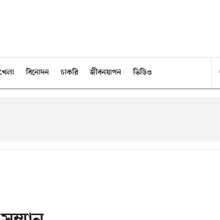
খেলা
বিনোদন
চাকরি
জীবনযাপন
ভিডিও