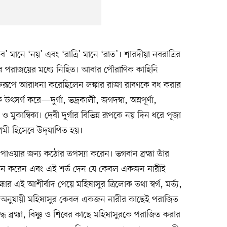
’ মানে ‘নয়’ এবং ‘রাত্রি’ মানে ‘রাত’। শারদীয়া নবরাত্রির
ুরের পরাজয়ের মধ্যে নিহিত। আবার পৌরাণিক কাহিনি
ে শক্তিরূপে আরাধনা করেছিলেন লঙ্কার রাজা রাবণকে বধ করার
ে উৎসর্গ করে—দুর্গা, ভদ্রকালী, জগদম্বা, অন্নপূর্ণা,
 ও মুকাম্বিকা। দেবী দুর্গার বিভিন্ন রূপকে নয় দিন ধরে পূজা
শমী হিসেবে উদ্‌যাপিত হয়।
পাওয়ার জন্য কঠোর তপস্যা করেন। ভগবান ব্রহ্মা তাঁর
প্রদান করেন এবং এই শর্ত দেন যে কেবল একজন নারীই
র এই আশীর্বাদ পেয়ে মহিষাসুর ত্রিলোক তথা স্বর্গ, মর্ত্য,
বর অনুযায়ী মহিষাসুর কেবল একজন নারীর কাছেই পরাজিত
্ধে ব্রহ্মা, বিষ্ণু ও শিবের কাছে মহিষাসুরকে পরাজিত করার