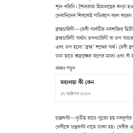
শূল-ধরিনি। শৈলরাজ হিমালয়ের কন্যা হও
দেবাদিদেব শিবকেই পতিরূপে বরণ করেন
ব্রহ্মচারিণী—দেবী পার্বতীর নবশক্তির দ্বিতী
ব্রহ্মচারিণী অর্থাৎ তপশ্চারিণী বা তপ আচরণ
এবং তপ হলো ‘ব্রহ্ম’ শব্দের অর্থ। দেবী ব
ডান হাতে রুদ্রাক্ষের জপের মালা এবং বাঁ
আরও পড়ুন
মহালয়া কী কেন
১৭ অক্টোবর ২০২৩
চন্দ্রঘণ্টা—তৃতীয় রাতে পুজো হয় নবদুর্গার ত
দেবীকে চন্দ্রঘণ্টা নামে ডাকা হয়। দেবীর 