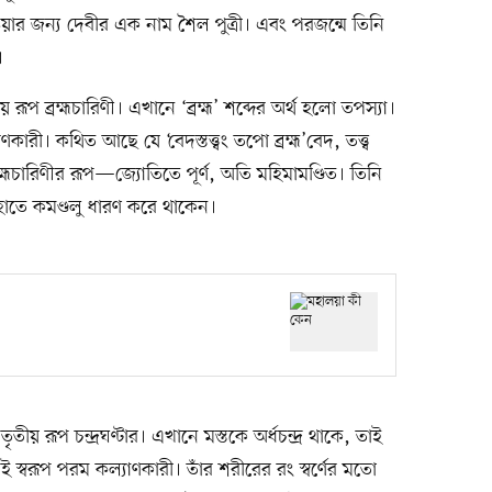
য়ার জন্য দেবীর এক নাম শৈল পুত্রী। এবং পরজন্মে তিনি
।
য় রূপ ব্রহ্মচারিণী। এখানে ‘ব্রহ্ম’ শব্দের অর্থ হলো তপস্যা।
কারী। কথিত আছে যে ‘বেদস্তত্ত্বং তপো ব্রহ্ম’বেদ, তত্ত্ব
্রহ্মচারিণীর রূপ—জ্যোতিতে পূর্ণ, অতি মহিমামণ্ডিত। তিনি
 হাতে কমণ্ডলু ধারণ করে থাকেন।
ৃতীয় রূপ চন্দ্রঘণ্টার। এখানে মস্তকে অর্ধচন্দ্র থাকে, তাই
এই স্বরূপ পরম কল্যাণকারী। তাঁর শরীরের রং স্বর্ণের মতো