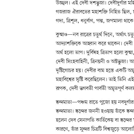
উজ্জ্বল। এই দেবী দশভুজা। দেবীদুর্গার মহিষ
গজরাজ ঐরাবতের মহাশক্তি নিহিত ছিল, চন্দ
গদা, ত্রিশূল, ধনুর্বাণ, পদ্ম, জপমালা থাকে
কুষ্মাণ্ড—নব রাত্রের চতুর্থ দিনে, অর্থাৎ চত
আদ্যাশক্তিকে আহ্বান করে থাকেন। দেবী পার্ব
অর্থ হলো তাপ। দুর্বিষহ ত্রিতাপ হলো কুষ্
দেবী সিংহবাহিনী, ত্রিনয়নী ও অষ্টভুজা। আটট
দৃষ্টিগোচর হয়। দেবীর বাম হস্তে একটি 
মহাবিশ্বের সৃষ্টি করেছিলেন। তাই তিনি এই 
রূপক, দেবী ভগবতী পার্বতী অমৃতপূর্ণ কলস
স্কন্দমাতা—পঞ্চম রাতে পুজো হয় নবদুর্গার 
স্কন্দমাতা। স্কন্দের জননী হওয়ায় তাঁকে স
হলেন দেব সেনাপতি কার্তিকেয় বা স্কন্দের মা
কারণে, তাঁর সুন্দর চিত্রটি বিশ্বজুড়ে আল