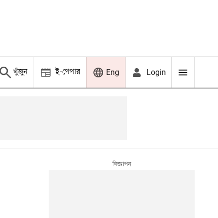
খুঁজুন
ই-পেপার
Login
Eng