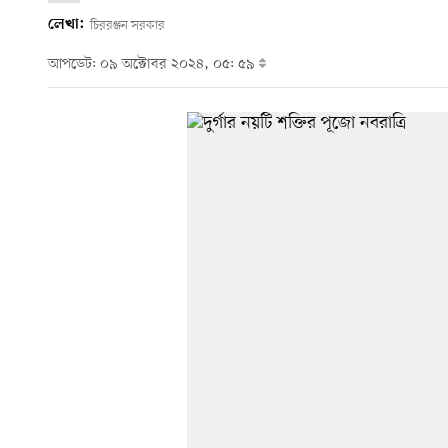
লেখা:
চিররঞ্জন সরকার
আপডেট: ০৯ অক্টোবর ২০২৪, ০৫: ৫৯