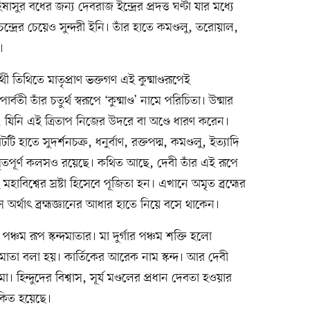
াসুর বধের জন্য দেবরাজ ইন্দ্রের প্রদত্ত ঘণ্টা যার মধ্যে
্রের চেয়েও সুন্দরী ইনি। তাঁর হাতে কমণ্ডলু, তরোয়াল,
।
ুর্থী তিথিতে মাতৃপ্রাণ ভক্তগণ এই কুষ্মাণ্ডরূপেই
তী তাঁর চতুর্থ স্বরূপে ‘কুষ্মাণ্ড’ নামে পরিচিতা। উষ্মার
মা, যিনি এই ত্রিতাপ নিজের উদরে বা অণ্ডে ধারণ করেন।
ি হাতে সুদর্শনচক্র, ধনুর্বাণ, রক্তপদ্ম, কমণ্ডলু, ইত্যাদি
অমৃতপূর্ণ কলসও রয়েছে। কথিত আছে, দেবী তাঁর এই রূপে
মহাবিশ্বের স্রষ্টা হিসেবে পূজিতা হন। এখানে অমৃত ব্রহ্মের
 অর্থাৎ ব্রহ্মজ্ঞানের আধার হাতে নিয়ে বসে থাকেন।
পঞ্চম রূপ স্কন্দমাতার। মা দুর্গার পঞ্চম শক্তি হলো
্কন্দমাতা বলা হয়। কার্তিকের আরেক নাম স্কন্দ। আর দেবী
। হিন্দুদের বিশ্বাস, সূর্য মণ্ডলের প্রধান দেবতা হওয়ার
োকিত হয়েছে।