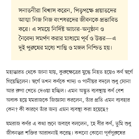
সনাতনীরা বিশ্বাস করেন, পিতৃপক্ষে প্রয়াতদের
আত্মা নিজ নিজ বংশধরদের জীবনকে প্রভাবিত
করে। এ সময়ে নির্দিষ্ট আচার-অনুষ্ঠান ও
নৈবেদ্য সমর্পণ করার মাধ্যমে পূর্ব ও উত্তর—এ
দুই পুরুষের মধ‍্যে শান্তি ও মঙ্গল নিশ্চিত হয়।
মহাভারত থেকে জানা যায়, কুরুক্ষেত্রের যুদ্ধে নিহত হয়েও কর্ণ স্বর্গে
গিয়েছিলেন। স্বর্গে তখন কর্ণকে খাদ্য ও পানীয়র বদলে শুধু সোনা
আর রুপা খেতে দেওয়া হচ্ছিল। এমন অদ্ভুত ব‍্যবস্থায় কর্ণ বেশ
অবাক হয়ে যমরাজকে জিজ্ঞাসা করলেন, তাঁর প্রতি এমন ব্যবহার
কেন? কী কারণে তাঁর জন‍্য এমন ব‍্যবস্থা করা হয়েছে?
যমরাজ কর্ণর এ কথা শুনে জবাবে বললেন, ‘হে বীর কর্ণ, তুমি শুধু
জীবনভর শক্তির আরাধনাই করেছ। কখনো কোনো পূর্বপুরুষের