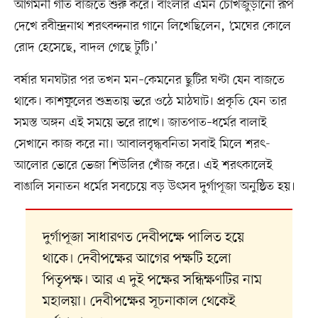
আগমনী গীত বাজতে শুরু করে। বাংলার এমন চোখজুড়ানো রূপ
দেখে রবীন্দ্রনাথ শরৎবন্দনার গানে লিখেছিলেন, ‘মেঘের কোলে
রোদ হেসেছে, বাদল গেছে টুটি।’
বর্ষার ঘনঘটার পর তখন মন–কেমনের ছুটির ঘণ্টা যেন বাজতে
থাকে। কাশফুলের শুভ্রতায় ভরে ওঠে মাঠঘাট। প্রকৃতি যেন তার
সমস্ত অঙ্গন এই সময়ে ভরে রাখে। জাতপাত–ধর্মের বালাই
সেখানে কাজ করে না। আবালবৃদ্ধবনিতা সবাই মিলে শরৎ-
আলোর ভোরে ভেজা শিউলির খোঁজ করে। এই শরৎকালেই
বাঙালি সনাতন ধর্মের সবচেয়ে বড় উৎসব দুর্গাপূজা অনুষ্ঠিত হয়।
দুর্গাপূজা সাধারণত দেবীপক্ষে পালিত হয়ে
থাকে। দেবীপক্ষের আগের পক্ষটি হলো
পিতৃপক্ষ। আর এ দুই পক্ষের সন্ধিক্ষণটির নাম
মহালয়া। দেবীপক্ষের সূচনাকাল থেকেই