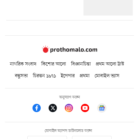
নাগরিক সংবাদ
কিশোর আলো
বিজ্ঞানচিন্তা
প্রথম আলো ট্রাস্ট
বন্ধুসভা
চিরন্তন ১৯৭১
ইপেপার
প্রথমা
মোবাইল ভ্যাস
অনুসরণ করুন
মোবাইল অ্যাপস ডাউনলোড করুন