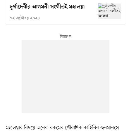
দুর্গাদেবীর আগমনী সংগীতই মহালয়া
০২ অক্টোবর ২০২৪
মহালয়ার বিষয়ে অনেক রকমের পৌরাণিক কাহিনির জনমানসে