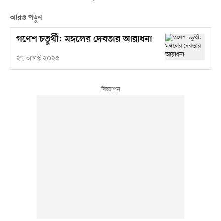
আরও পড়ুন
গণেশ চতুর্থী: মঙ্গলের দেবতার আরাধনা
২৭ আগস্ট ২০২৫