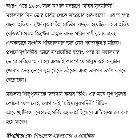
আরও পরে ১৯৩৭ সাল নাগাদ নবরূপে ‘মহিষাসুরমর্দিনী’
মহালয়ার দিন ভোর চারটা থেকে সম্প্রচার শুরু হলো। এর আগের
বছর ‘ইন্ডিয়ান স্টেট ব্রডকাস্টিং সার্ভিস’ বদলে হয়েছিল ‘অল ইন্ডিয়া
রেডিও’। প্রথম স্ক্রিপ্টের আমূল বদল ঘটান বাণীকুমার এবং
এককভাবে সংগীত পরিচালনার ভার নেন পঙ্কজকুমার মল্লিক।
প্রথমে দুর্গাষষ্ঠীর ভোরে সম্প্রচারিত হলেও পরে তা মহালয়ার
ভোরে সরিয়ে আনা হয় একটাই কারণে যে মানুষ ওই অনুষ্ঠান
শোনার জন্য ভোরে ঘুম থেকে উঠবেন এবং তারপর তর্পণ করতে
বেরোবেন।
মহালয়া পিতৃপুরুষকে জলদান করার তিথি। এর সঙ্গে দুর্গাপূজার
কোনো যোগ নেই, যোগ নেই ‘মহিষাসুরমর্দিনী’ গীতি–
আলেখ্যটিরও। নেহাতই মর্নিং অ‍্যালার্ম হিসেবে এটি সম্প্রচার করা
হয়ে থাকে।
শিশুতোষ গ্রন্থপ্রণেতা ও প্রাবন্ধিক
দীপান্বিতা দে: