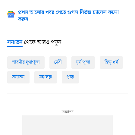
প্রথম আলোর খবর পেতে গুগল নিউজ চ্যানেল ফলো
করুন
থেকে আরও পড়ুন
সনাতন
শারদীয় দুর্গাপূজা
দেবী
দুর্গাপূজা
হিন্দু ধর্ম
সনাতন
মহালয়া
পূজা