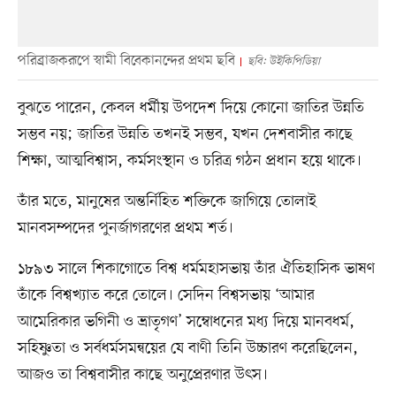
পরিব্রাজকরূপে স্বামী বিবেকানন্দের প্রথম ছবি
ছবি: উইকিপিডিয়া
বুঝতে পারেন, কেবল ধর্মীয় উপদেশ দিয়ে কোনো জাতির উন্নতি
সম্ভব নয়; জাতির উন্নতি তখনই সম্ভব, যখন দেশবাসীর কাছে
শিক্ষা, আত্মবিশ্বাস, কর্মসংস্থান ও চরিত্র গঠন প্রধান হয়ে থাকে।
তাঁর মতে, মানুষের অন্তর্নিহিত শক্তিকে জাগিয়ে তোলাই
মানবসম্পদের পুনর্জাগরণের প্রথম শর্ত।
১৮৯৩ সালে শিকাগোতে বিশ্ব ধর্মমহাসভায় তাঁর ঐতিহাসিক ভাষণ
তাঁকে বিশ্বখ্যাত করে তোলে। সেদিন বিশ্বসভায় ‘আমার
আমেরিকার ভগিনী ও ভ্রাতৃগণ’ সম্বোধনের মধ্য দিয়ে মানবধর্ম,
সহিষ্ণুতা ও সর্বধর্মসমন্বয়ের যে বাণী তিনি উচ্চারণ করেছিলেন,
আজও তা বিশ্ববাসীর কাছে অনুপ্রেরণার উৎস।