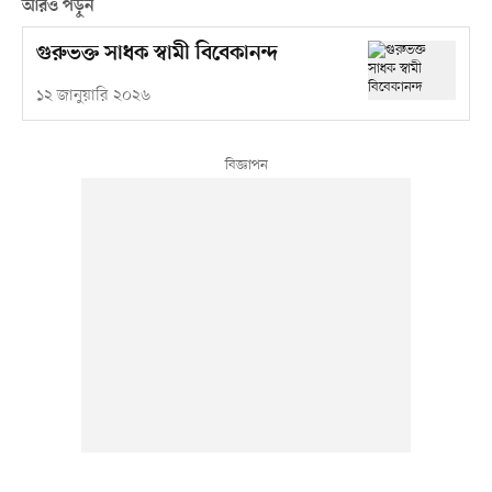
আরও পড়ুন
গুরুভক্ত সাধক স্বামী বিবেকানন্দ
১২ জানুয়ারি ২০২৬