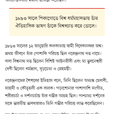
আধ্যাত্মিকতার মর্যাদা প্রতিষ্ঠা করেছিল।
১৮৯৩ সালে শিকাগোতে বিশ্ব ধর্মমহাসভায় তাঁর
ঐতিহাসিক ভাষণ তাঁকে বিশ্বখ্যাত করে তোলে।
১৮৬৩ সালের ১২ জানুয়ারি কলকাতায় স্বামী বিবেকানন্দর জন্ম।
প্রথম জীবনে তাঁর পোশাকি পরিচয় ছিল নরেন্দ্রনাথ দত্ত নামে।
বাবা বিশ্বনাথ দত্ত ছিলেন বিশিষ্ট আইনজীবী এবং মা ভুবনেশ্বরী
দেবী ছিলেন ধর্মপ্রাণ, দৃঢ়চেতা ও স্নেহময়ী।
নরেন্দ্রনাথের শৈশবের ইতিহাস বলে, তিনি ছিলেন অত্যন্ত মেধাবী,
সাহসী ও কৌতূহলী এক বালক। পড়াশোনার পাশাপাশি সংগীত,
শরীরচর্চা ও দর্শনচর্চায় তাঁর গভীর আগ্রহ ছিল। পাশ্চাত্য দর্শনের
সঙ্গে ভারতীয় ভাবধারারও তিনি গভীর পরিচয় লাভ করেছিলেন।