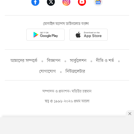
মোবাইল অ্যাপস ডাউনলোড করুন
আমাদের সম্পর্কে
বিজ্ঞাপন
সার্কুলেশন
নীতি ও শর্ত
যোগাযোগ
নিউজলেটার
সম্পাদক ও প্রকাশক: মতিউর রহমান
স্বত্ব © ১৯৯৮-২০২৬ প্রথম আলো