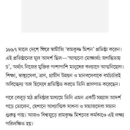
১৮৯৭ সালে দেশে ফিরে স্বামীজি ‘রামকৃষ্ণ মিশন’ প্রতিষ্ঠা করেন।
এই প্রতিষ্ঠানের মূল আদর্শ ছিল—‘আত্মনো মোক্ষার্থং জগদ্ধিতায়
চ’, অর্থাৎ নিজের মুক্তির পাশাপাশি মানুষের কল্যাণে আত্মনিয়োগ।
শিক্ষা, স্বাস্থ্যসেবা, ত্রাণ, গ্রামীণ উন্নয়ন ও মানবসেবাকে ধর্মচর্চারই
অবিচ্ছেদ্য অঙ্গ হিসেবে প্রতিষ্ঠিত করতে তিনি প্রাণপাত করেছেন।
পরে বেলুড় মঠ প্রতিষ্ঠার মাধ্যমে তিনি এমন একটি সন্ন্যাস আদর্শ
গড়ে তোলেন, যেখানে আধ্যাত্মিক সাধনা ও সমাজসেবা সমান
গুরুত্ব পায়। আজও বিশ্বজুড়ে রামকৃষ্ণ মিশনের কর্মকাণ্ডে এই লক্ষ্য
পরিলক্ষিত হয়।