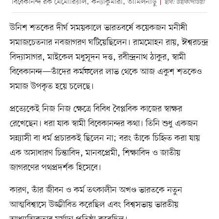
বিবেকানন্দ রক মেমোরিয়াল, কন্যাকুমারী, তামিলনাড়ু
ছবি: উইকিপিডিয়া
উনিশ শতকের দীর্ঘ সময়কালে ভারতবর্ষে কয়েকজন মনীষী
সমাজচেতনার নবজাগরণ ঘটিয়েছিলেন। রামমোহন রায়, ঈশ্বরচন্দ্র
বিদ্যাসাগর, মাইকেল মধুসূদন দত্ত, রবীন্দ্রনাথ ঠাকুর, স্বামী
বিবেকানন্দ—তাঁদের কর্মফলের লাভ থেকে আজ একুশ শতকেও
সমাজ উপকৃত হয়ে চলেছে।
প্রত্যেকেই নিজ নিজ ক্ষেত্রে বিবিধ বৈপ্লবিক কাজের স্বাক্ষর
রেখেছেন। ধরা যাক স্বামী বিবেকানন্দর কথা। তিনি শুধু একজন
সন্ন্যাসী বা ধর্ম প্রচারকই ছিলেন না; বরং তাঁকে চিহ্নিত করা যায়
এক অসাধারণ চিন্তাবিদ, মানবপ্রেমী, শিক্ষাবিদ ও জাতীয়
জাগরণের পথপ্রদর্শক হিসেবে।
কারণ, তাঁর জীবন ও কর্ম তৎকালীন অখণ্ড ভারতকে নতুন
আত্মবিশ্বাসে উজ্জীবিত করেছিল এবং বিশ্বসভায় ভারতীয়