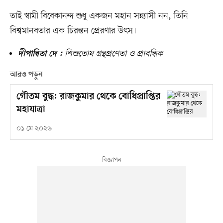
তাই স্বামী বিবেকানন্দ শুধু একজন মহান সন্ন্যাসী নন, তিনি
বিশ্বমানবতার এক চিরন্তন প্রেরণার উৎস।
শিশুতোষ গ্রন্থপ্রণেতা ও প্রাবন্ধিক
দীপান্বিতা দে :
আরও পড়ুন
গৌতম বুদ্ধ: রাজকুমার থেকে বোধিপ্রাপ্তির
মহাযাত্রা
০১ মে ২০২৬