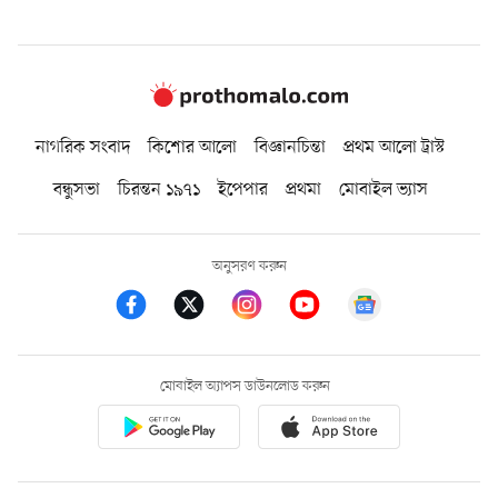
নাগরিক সংবাদ
কিশোর আলো
বিজ্ঞানচিন্তা
প্রথম আলো ট্রাস্ট
বন্ধুসভা
চিরন্তন ১৯৭১
ইপেপার
প্রথমা
মোবাইল ভ্যাস
অনুসরণ করুন
মোবাইল অ্যাপস ডাউনলোড করুন