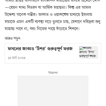
আমরা প্রায়ই জাকাতকে তাৎক্ষণিক সাহায্যের মাধ্যম হিসেবে দেখি
—যেমন খাদ্য বিতরণ বা আর্থিক সহায়তা। কিন্তু এর আসল
উদ্দেশ্য অনেক গভীর। জাকাত ও ওয়াকফের মাধ্যমে ইসলাম
সমাজে এমন একটি ব্যবস্থা গড়ে তুলতে চায়, যেখানে দরিদ্ররা শুধু
সাহায্য পাবে না, বরং নিজের পায়ে দাঁড়াতে শিখবে।
আরও পড়ুন
ফসলের জাকাত ‘উশর’ গুরুত্বপূর্ণ ফরজ
১৪ মার্চ ২০২৫