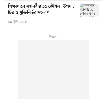
শিক্ষাদানে মহানবীর ১৫ কৌশল: উপমা,
চিত্র ও যুক্তিনির্ভর সংলাপ
০৯ জুন ২০২৬