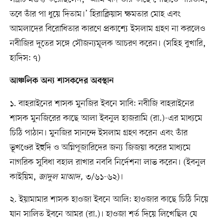
তবে তাঁর পা ধুয়ে দিতাম।’ হিরাক্লিয়াস ক্ষমতার মোহ এবং
আমলাদের বিরোধিতার কারণে প্রকাশ্যে ইসলাম গ্রহণ না করলেও
নবীজির দূতের সঙ্গে সৌজন্যমূলক আচরণ করেন। (সহিহ বুখারি,
হাদিস: ৭)
আঞ্চলিক অন্য শাসকদের অবস্থান
১. বাহরাইনের শাসক মুনজির ইবনে সাবি: নবীজি বাহরাইনের
শাসক মুনজিরের কাছে আলা ইবনুল হাজরামি (রা.)-এর মাধ্যমে
চিঠি পাঠান। মুনজির সানন্দে ইসলাম গ্রহণ করেন এবং তাঁর
ভূখণ্ডের ইহুদি ও অগ্নিপূজারিদের জন্য জিজয়া করের মাধ্যমে
নাগরিক সুবিধা বহাল রাখার নববি নির্দেশনা লাভ করেন। (ইবনুল
কাইয়িম,
জাদুল মাআদ,
৩/৬১-৬২)।
২. ইয়ামামার শাসক হাওজা ইবনে আলি: হাওজার কাছে চিঠি নিয়ে
যান সালিত ইবনে আমর (রা.)। হাওজা শর্ত দিয়ে লিখেছিল যে