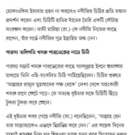
মোকাওকিস ইসলাম গ্রহণ না করলেও নবীজির চিঠির প্রতি সম্মান
প্রদর্শন করেন এবং চিঠিটি হাতির দাঁতের তৈরি একটি কৌটায়
সংরক্ষণ করেন। দাসী মারিয়া (রা.)-কে নবীজি নিজের কাছে
রাখেন, যাঁর গর্ভে নবীজির পুত্র ইব্রাহিম জন্ম নেন।
পারস্য অধিপতি খসরু পারভেজের নামে চিঠি
পারস্য সম্রাট খসরু পারভেজের কাছে আবদুল্লাহ ইবনে হুজাফার
মাধ্যমে তিনি ওহি-সংবলিত চিঠি পাঠিয়েছিলেন। চিঠির শুরুতে
‘আল্লাহর রাসুল মুহাম্মদের পক্ষ থেকে’ লেখা দেখে অহংকারী
খসরু রাগে ফেটে পড়ে। সে অত্যন্ত ধৃষ্টতার সঙ্গে চিঠিটি ছিঁড়ে
টুকরা টুকরা করে ফেলে।
এই ধৃষ্টতার খবর পেয়ে নবীজি (সা.) বলেছিলেন, ‘আল্লাহ যেন
তার সাম্রাজ্যকেও এভাবে ছিন্নভিন্ন করে দেন।’ এর কয়েক দিনের
মধ্যেই খসরুর নিজ পুত্র শিরওয়া তাকে হত্যা করে সিংহাসন দখল