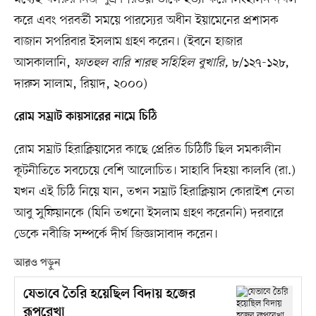
করে এবং পরবর্তী সময়ে পারস্যের অধীন ইয়ামেনের প্রশাসক
বাজান সপরিবার ইসলাম গ্রহণ করেন। (ইবনে হাজার
আসকালানি,
ফাতহুল বারি শারহু সহিহিল বুখারি,
৮/১২৭-১২৮,
দারুস সালাম, রিয়াদ, ২০০০)
রোম সম্রাট কায়সারের নামে চিঠি
রোম সম্রাট হিরাক্লিয়াসের কাছে প্রেরিত চিঠিটি ছিল সমকালীন
কূটনীতিতে সবচেয়ে বেশি আলোচিত। সাহাবি দিহয়া কালবি (রা.)
যখন এই চিঠি নিয়ে যান, তখন সম্রাট হিরাক্লিয়াস কোরাইশ নেতা
আবু সুফিয়ানকে (যিনি তখনো ইসলাম গ্রহণ করেননি) দরবারে
ডেকে নবীজি সম্পর্কে দীর্ঘ জিজ্ঞাসাবাদ করেন।
আরও পড়ুন
যেভাবে তৈরি হয়েছিল বিদায় হজের
রূপরেখা