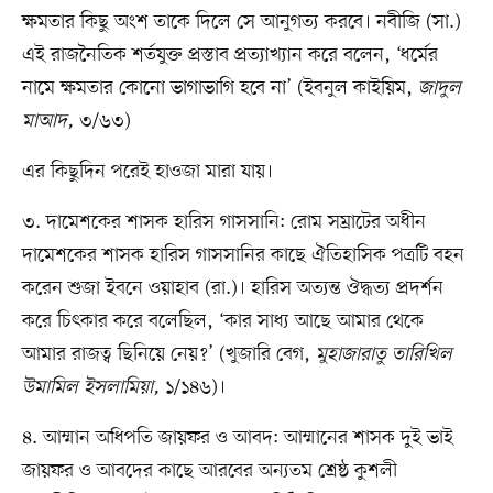
ক্ষমতার কিছু অংশ তাকে দিলে সে আনুগত্য করবে। নবীজি (সা.)
এই রাজনৈতিক শর্তযুক্ত প্রস্তাব প্রত্যাখ্যান করে বলেন, ‘ধর্মের
নামে ক্ষমতার কোনো ভাগাভাগি হবে না’ (ইবনুল কাইয়িম,
জাদুল
মাআদ,
৩/৬৩)
এর কিছুদিন পরেই হাওজা মারা যায়।
৩. দামেশকের শাসক হারিস গাসসানি: রোম সম্রাটের অধীন
দামেশকের শাসক হারিস গাসসানির কাছে ঐতিহাসিক পত্রটি বহন
করেন শুজা ইবনে ওয়াহাব (রা.)। হারিস অত্যন্ত ঔদ্ধত্য প্রদর্শন
করে চিৎকার করে বলেছিল, ‘কার সাধ্য আছে আমার থেকে
আমার রাজত্ব ছিনিয়ে নেয়?’ (খুজারি বেগ,
মুহাজারাতু তারিখিল
উমামিল ইসলামিয়া,
১/১৪৬)।
৪. আম্মান অধিপতি জায়ফর ও আবদ: আম্মানের শাসক দুই ভাই
জায়ফর ও আবদের কাছে আরবের অন্যতম শ্রেষ্ঠ কুশলী