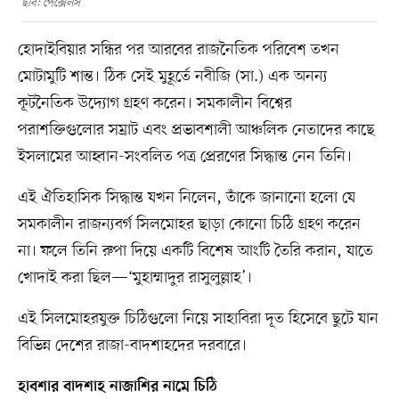
ছবি: পেক্সেলস
হোদাইবিয়ার সন্ধির পর আরবের রাজনৈতিক পরিবেশ তখন
মোটামুটি শান্ত। ঠিক সেই মুহূর্তে নবীজি (সা.) এক অনন্য
কূটনৈতিক উদ্যোগ গ্রহণ করেন। সমকালীন বিশ্বের
পরাশক্তিগুলোর সম্রাট এবং প্রভাবশালী আঞ্চলিক নেতাদের কাছে
ইসলামের আহ্বান-সংবলিত পত্র প্রেরণের সিদ্ধান্ত নেন তিনি।
এই ঐতিহাসিক সিদ্ধান্ত যখন নিলেন, তাঁকে জানানো হলো যে
সমকালীন রাজন্যবর্গ সিলমোহর ছাড়া কোনো চিঠি গ্রহণ করেন
না। ফলে তিনি রুপা দিয়ে একটি বিশেষ আংটি তৈরি করান, যাতে
খোদাই করা ছিল—‘মুহাম্মাদুর রাসুলুল্লাহ’।
এই সিলমোহরযুক্ত চিঠিগুলো নিয়ে সাহাবিরা দূত হিসেবে ছুটে যান
বিভিন্ন দেশের রাজা-বাদশাহদের দরবারে।
হাবশার বাদশাহ নাজাশির নামে চিঠি