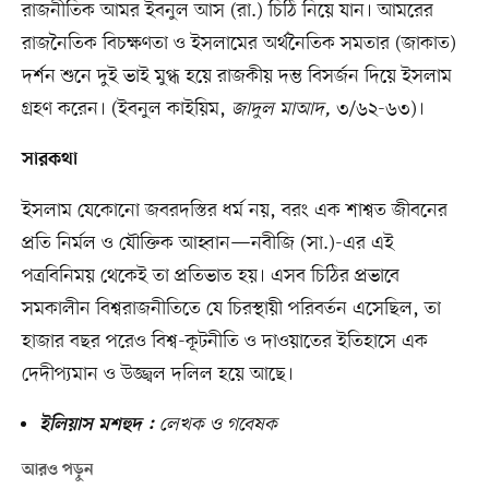
রাজনীতিক আমর ইবনুল আস (রা.) চিঠি নিয়ে যান। আমরের
রাজনৈতিক বিচক্ষণতা ও ইসলামের অর্থনৈতিক সমতার (জাকাত)
দর্শন শুনে দুই ভাই মুগ্ধ হয়ে রাজকীয় দম্ভ বিসর্জন দিয়ে ইসলাম
গ্রহণ করেন। (ইবনুল কাইয়িম,
জাদুল মাআদ,
৩/৬২-৬৩)।
সারকথা
ইসলাম যেকোনো জবরদস্তির ধর্ম নয়, বরং এক শাশ্বত জীবনের
প্রতি নির্মল ও যৌক্তিক আহ্বান—নবীজি (সা.)-এর এই
পত্রবিনিময় থেকেই তা প্রতিভাত হয়। এসব চিঠির প্রভাবে
সমকালীন বিশ্বরাজনীতিতে যে চিরস্থায়ী পরিবর্তন এসেছিল, তা
হাজার বছর পরেও বিশ্ব-কূটনীতি ও দাওয়াতের ইতিহাসে এক
দেদীপ্যমান ও উজ্জ্বল দলিল হয়ে আছে।
লেখক ও গবেষক
ইলিয়াস মশহুদ :
আরও পড়ুন