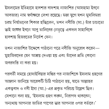
ইসলামের ইতিহাসে হাবশার বাদশাহ নাজাশির (আসহামা ইবনে
আবজার) নাম স্বর্ণাক্ষরে লেখা রয়েছে। মক্কা যুগে যখন মুসলিমরা
চরম নির্যাতনের শিকার হচ্ছিলেন, তখন নবীজি (সা.) তাঁর চাচাতো
ভাই জাফর ইবনে আবু তালিবের নেতৃত্বে একদল সাহাবিকে
হাবশায় হিজরতের নির্দেশ দেন।
তখন নাজাশির উদ্দেশে পাঠানো পত্রে নবীজি অনুরোধ করেন—
মুহাজিরদের যেন আশ্রয় দেওয়া হয় এবং তাঁদের প্রতি কোনো
জবরদস্তি না করা হয়।
পরবর্তী সময়ে হোদাইবিয়ার সন্ধির পর নাজাশিকে ইসলাম গ্রহণের
আহ্বান জানিয়ে আরেকটি চিঠি পাঠানো হয়, যাতে আল্লাহর
একত্ববাদ ও নবী ইসা (আ.)-এর প্রকৃত পরিচয় উল্লেখ ছিল।
সেখানে বলা হয়, ‘ইসলাম গ্রহণ করুন, নিরাপদ থাকবেন;
অন্যথায় আপনার জাতির পাপের ভার আপনার ওপর বর্তাবে।’