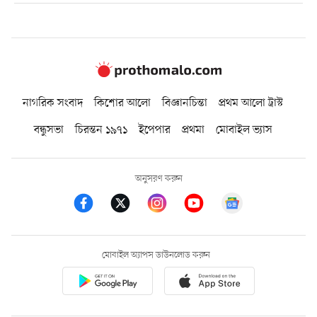
নাগরিক সংবাদ
কিশোর আলো
বিজ্ঞানচিন্তা
প্রথম আলো ট্রাস্ট
বন্ধুসভা
চিরন্তন ১৯৭১
ইপেপার
প্রথমা
মোবাইল ভ্যাস
অনুসরণ করুন
মোবাইল অ্যাপস ডাউনলোড করুন