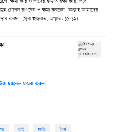
ো ক্ষমা করি ও তাদের ইজ্জত রক্ষা করি, তবে
মূহ গোপন রাখবেন ও ক্ষমা করবেন। আল্লাহ আমাদের
ান করুন। (সুরা হুজরাত, আয়াত: ১১-১২)
্ষা
উজ চ্যানেল ফলো করুন
ষমা
কষ্ট
ক্ষতি
ধৈর্য