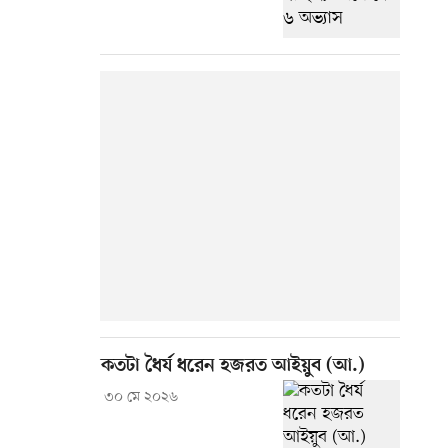
কতটা ধৈর্য ধরেন হজরত আইয়ুব (আ.)
৩০ মে ২০২৬