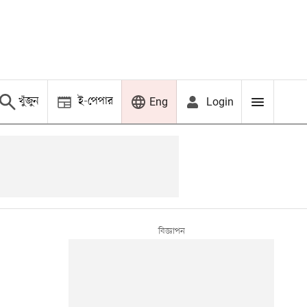
খুঁজুন
ই-পেপার
Login
Eng