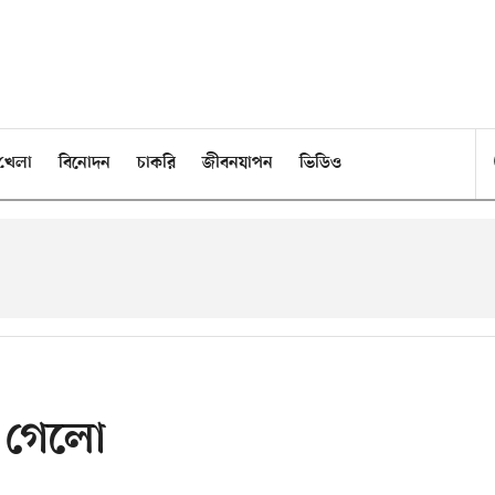
খেলা
বিনোদন
চাকরি
জীবনযাপন
ভিডিও
য়ে গেলো