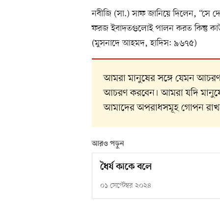
নবীজি (সা.) সাফ জানিয়ে দিলেন, “সে
ফরজ ইবাদতগুলোই পালন করত কিন্তু কাউ
(মুসনাদে আহমদ, হাদিস: ৯৬৭৫)
আমরা মানুষের সঙ্গে যেমন আচর
আচরণ করবেন। আমরা যদি মানুষের
আমাদের অপরাধসমূহ গোপন রাখ
আরও পড়ুন
ধৈর্য কাকে বলে
০১ সেপ্টেম্বর ২০২৪