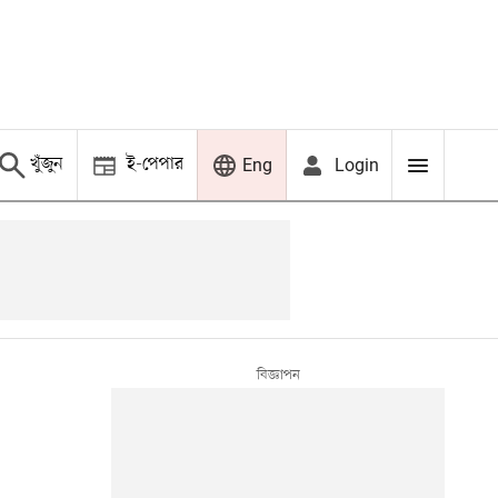
খুঁজুন
ই-পেপার
Login
Eng