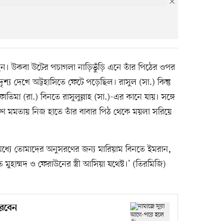
েন। উকবা উটের পচাগলা নাড়িভুঁড়ি এনে তাঁর পিঠের ওপর
শ্য দেখে অট্টহাসিতে ফেটে পড়েছিল। রাসুল (সা.) কিন্তু
া (রা.) বিনতে রাসুলুল্লাহ (সা.)-এর কানে যায়। সঙ্গে
ারুণ মমতায় নিজ হাতে তাঁর বাবার পিঠ থেকে ময়লা সরিয়ে
 মধ্যে তোমাদের অনুসরণের জন্য মারিয়াম বিনতে ইমরান,
ুহাম্মদ ও ফেরাউনের স্ত্রী আসিয়া যথেষ্ট।’ (তিরমিজি)
করবেন