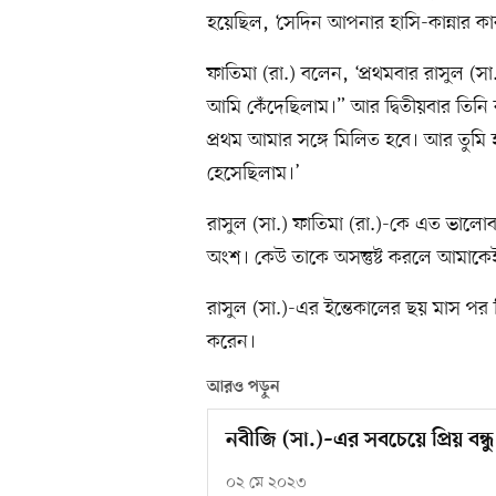
হয়েছিল, ‘সেদিন আপনার হাসি-কান্নার ক
ফাতিমা (রা.) বলেন, ‘প্রথমবার রাসুল (স
আমি কেঁদেছিলাম।” আর দ্বিতীয়বার তিন
প্রথম আমার সঙ্গে মিলিত হবে। আর তুমি 
হেসেছিলাম।’
রাসুল (সা.) ফাতিমা (রা.)-কে এত ভাল
অংশ। কেউ তাকে অসন্তুষ্ট করলে আমাকেই 
রাসুল (সা.)-এর ইন্তেকালের ছয় মাস পর
করেন।
আরও পড়ুন
নবীজি (সা.)–এর সবচেয়ে প্রিয় বন্ধু
০২ মে ২০২৩