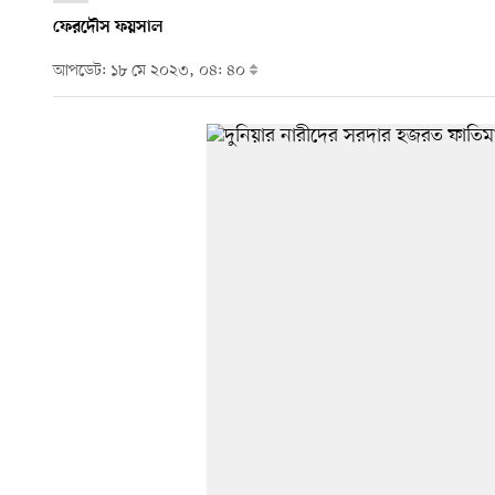
ফেরদৌস ফয়সাল
আপডেট: ১৮ মে ২০২৩, ০৪: ৪০