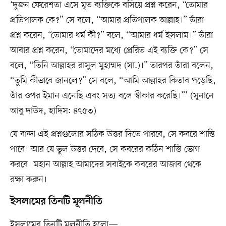
‘দুজন ফেরেশতা এসে মৃত ব্যক্তিকে বসিয়ে প্রশ্ন করেন, “তোমার
প্রতিপালক কে?” সে বলে, “আমার প্রতিপালক আল্লাহ।” তাঁরা
প্রশ্ন করেন, “তোমার ধর্ম কী?” বলে, “আমার ধর্ম ইসলাম।” তাঁরা
আবার প্রশ্ন করেন, “তোমাদের মধ্যে প্রেরিত এই ব্যক্তি কে?” সে
বলে, “তিনি আল্লাহর রাসুল মুহাম্মদ (সা.)।” তারপর তাঁরা বলেন,
“তুমি কীভাবে জানলে?” সে বলে, “আমি আল্লাহর কিতাব পড়েছি,
তাঁর ওপর ইমান এনেছি এবং সত্য বলে স্বীকার করেছি।”’ (সুনানে
আবু দাউদ, হাদিস: ৪৭৫৩)
যে বান্দা এই প্রশ্নগুলোর সঠিক উত্তর দিতে পারবে, সে কবরে শান্তি
পাবে। আর যে ভুল উত্তর দেবে, সে কবরের কঠিন শাস্তি ভোগ
করবে। মহান আল্লাহ আমাদের সবাইকে কবরের আজাব থেকে
রক্ষা করুন।
ইসলামের তিনটি মূলনীতি
ইসলামের তিনটি মূলনীতি হলো—