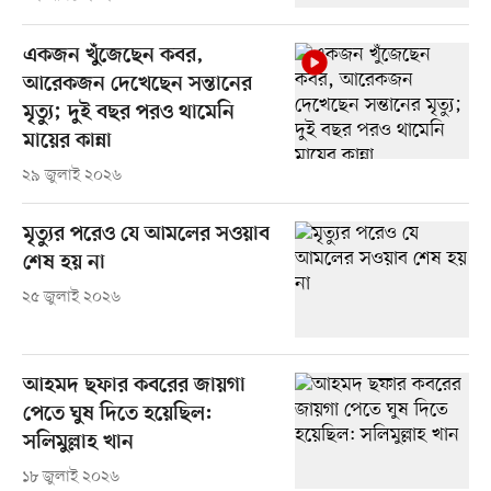
একজন খুঁজেছেন কবর,
আরেকজন দেখেছেন সন্তানের
মৃত্যু; দুই বছর পরও থামেনি
মায়ের কান্না
২৯ জুলাই ২০২৬
মৃত্যুর পরেও যে আমলের সওয়াব
শেষ হয় না
২৫ জুলাই ২০২৬
আহমদ ছফার কবরের জায়গা
পেতে ঘুষ দিতে হয়েছিল:
সলিমুল্লাহ খান
১৮ জুলাই ২০২৬