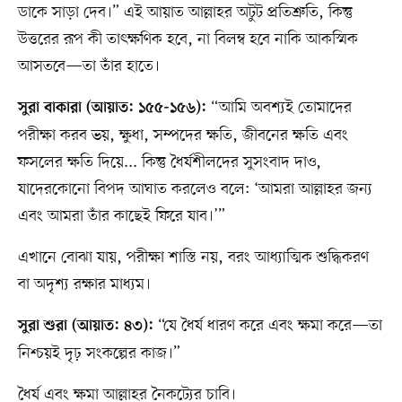
ডাকে সাড়া দেব।” এই আয়াত আল্লাহর অটুট প্রতিশ্রুতি, কিন্তু
উত্তরের রূপ কী তাৎক্ষণিক হবে, না বিলম্ব হবে নাকি আকস্মিক
আসতবে—তা তাঁর হাতে।
“আমি অবশ্যই তোমাদের
সুরা বাকারা (আয়াত: ১৫৫-১৫৬):
পরীক্ষা করব ভয়, ক্ষুধা, সম্পদের ক্ষতি, জীবনের ক্ষতি এবং
ফসলের ক্ষতি দিয়ে... কিন্তু ধৈর্যশীলদের সুসংবাদ দাও,
যাদেরকোনো বিপদ আঘাত করলেও বলে: ‘আমরা আল্লাহর জন্য
এবং আমরা তাঁর কাছেই ফিরে যাব।’”
এখানে বোঝা যায়, পরীক্ষা শাস্তি নয়, বরং আধ্যাত্মিক শুদ্ধিকরণ
বা অদৃশ্য রক্ষার মাধ্যম।
“যে ধৈর্য ধারণ করে এবং ক্ষমা করে—তা
সুরা শুরা (আয়াত: ৪৩):
নিশ্চয়ই দৃঢ় সংকল্পের কাজ।”
ধৈর্য এবং ক্ষমা আল্লাহর নৈকট্যের চাবি।