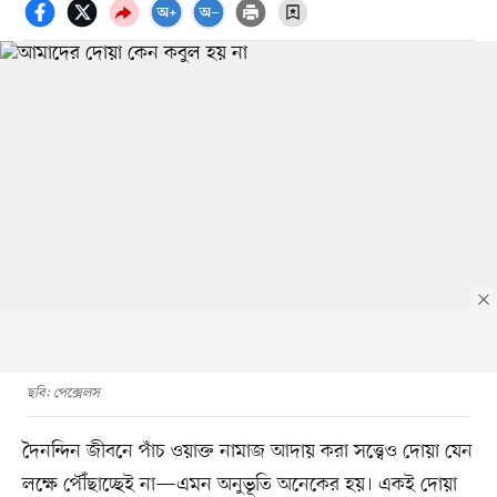
ছবি: পেক্সেলস
দৈনন্দিন জীবনে পাঁচ ওয়াক্ত নামাজ আদায় করা সত্ত্বেও দোয়া যেন
লক্ষে পৌঁছাচ্ছেই না—এমন অনুভূতি অনেকের হয়। একই দোয়া