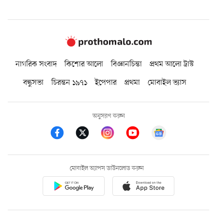
নাগরিক সংবাদ
কিশোর আলো
বিজ্ঞানচিন্তা
প্রথম আলো ট্রাস্ট
বন্ধুসভা
চিরন্তন ১৯৭১
ইপেপার
প্রথমা
মোবাইল ভ্যাস
অনুসরণ করুন
মোবাইল অ্যাপস ডাউনলোড করুন