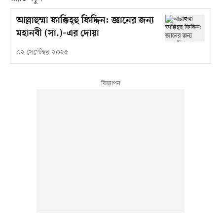
আল্লাহুম্মা ফাক্কিহ্‌হু ফিদ্দিন: জ্ঞানের জন্য
মহানবী (সা.)-এর দোয়া
০২ সেপ্টেম্বর ২০২৫