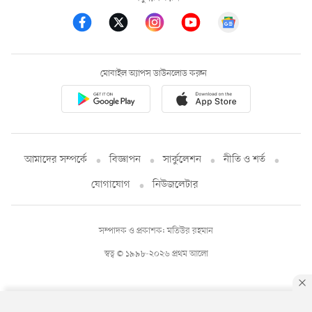
মোবাইল অ্যাপস ডাউনলোড করুন
আমাদের সম্পর্কে
বিজ্ঞাপন
সার্কুলেশন
নীতি ও শর্ত
যোগাযোগ
নিউজলেটার
সম্পাদক ও প্রকাশক: মতিউর রহমান
স্বত্ব © ১৯৯৮-২০২৬ প্রথম আলো