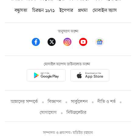
বন্ধুসভা
চিরন্তন ১৯৭১
ইপেপার
প্রথমা
মোবাইল ভ্যাস
অনুসরণ করুন
মোবাইল অ্যাপস ডাউনলোড করুন
আমাদের সম্পর্কে
বিজ্ঞাপন
সার্কুলেশন
নীতি ও শর্ত
যোগাযোগ
নিউজলেটার
সম্পাদক ও প্রকাশক: মতিউর রহমান