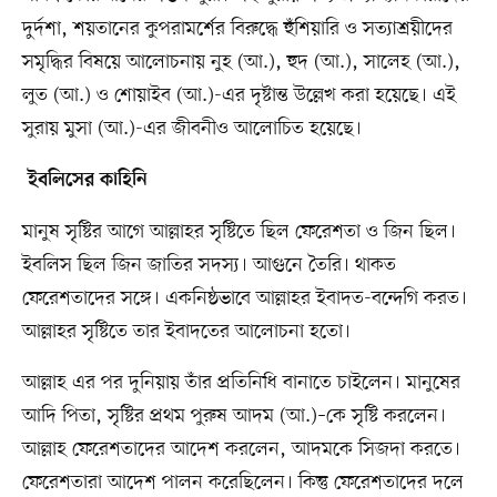
দুর্দশা, শয়তানের কুপরামর্শের বিরুদ্ধে হুঁশিয়ারি ও সত্যাশ্রয়ীদের
সমৃদ্ধির বিষয়ে আলোচনায় নুহ (আ.), হুদ (আ.), সালেহ (আ.),
লুত (আ.) ও শোয়াইব (আ.)-এর দৃষ্টান্ত উল্লেখ করা হয়েছে। এই
সুরায় মুসা (আ.)-এর জীবনীও আলোচিত হয়েছে।
ইবলিসের কাহিনি
মানুষ সৃষ্টির আগে আল্লাহর সৃষ্টিতে ছিল ফেরেশতা ও জিন ছিল।
ইবলিস ছিল জিন জাতির সদস্য। আগুনে তৈরি। থাকত
ফেরেশতাদের সঙ্গে। একনিষ্ঠভাবে আল্লাহর ইবাদত-বন্দেগি করত।
আল্লাহর সৃষ্টিতে তার ইবাদতের আলোচনা হতো।
আল্লাহ এর পর দুনিয়ায় তাঁর প্রতিনিধি বানাতে চাইলেন। মানুষের
আদি পিতা, সৃষ্টির প্রথম পুরুষ আদম (আ.)–কে সৃষ্টি করলেন।
আল্লাহ ফেরেশতাদের আদেশ করলেন, আদমকে সিজদা করতে।
ফেরেশতারা আদেশ পালন করেছিলেন। কিন্তু ফেরেশতাদের দলে