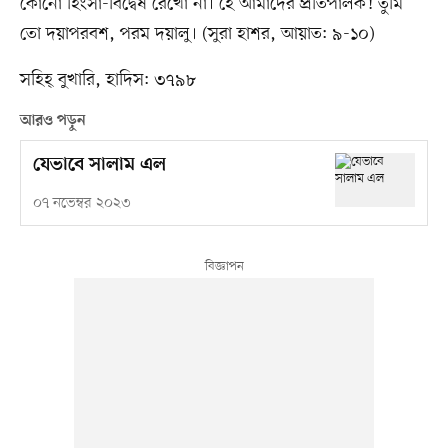
কোনো হিংসা-বিদ্বেষ রেখো না। হে আমাদের প্রতিপালক! তুমি
তো দয়াপরবশ, পরম দয়ালু। (সুরা হাশর, আয়াত: ৯-১০)
সহিহ্ বুখারি, হাদিস: ৩৭৯৮
আরও পড়ুন
যেভাবে সালাম এল
০৭ নভেম্বর ২০২৩