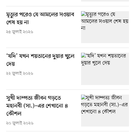
মৃত্যুর পরেও যে আমলের সওয়াব
শেষ হয় না
২৫ জুলাই ২০২৬
‘যদি’ যখন শয়তানের দুয়ার খুলে
দেয়
২২ জুলাই ২০২৬
সুখী দাম্পত্য জীবন গড়তে
মহানবী (সা.)–এর শেখানো ৪
কৌশল
২০ জুলাই ২০২৬