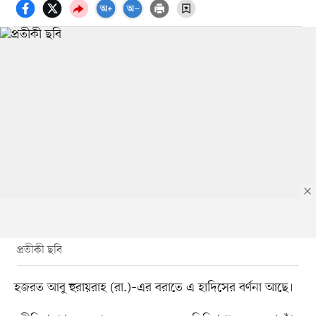
প্রতীকী ছবি
হজরত আবু হুরায়রাহ (রা.)–এর বরাতে এ হাদিসের বর্ণনা আছে।