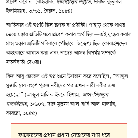
প্রবেশ করেনি। (বাইহাকি,
দালায়েলুন নবুয়ত
, দারুল কুতুবিল
ইলমিয়্যাহ, ৩/৩১, বৈরুত, ১৯৮৪)
আতিকার এই স্বপ্নটি ছিল রূপক বা প্রতীকী। পাহাড় থেকে পাথর
ভেঙে মক্কার প্রতিটি ঘরে প্রবেশ করার অর্থ ছিল—এই যুদ্ধের করাল
গ্রাস মক্কার প্রতিটি পরিবারে পৌঁছাবে। উদ্দেশ্য ছিল কোরাইশদের
অহংকারে আঘাত করা এবং তাদের আসন্ন বিপর্যয় সম্পর্কে
সতর্কবার্তা দেওয়া।
কিন্তু আবু জেহেল এই স্বপ্ন শুনে উপহাস করে বলেছিল, “আব্দুল
মুত্তালিবের বংশে পুরুষ নবীদের পর এখন নারী নবীর জন্ম
হয়েছে!” (আব্দুল মালিক ইবনে হিশাম,
আস-সিরাতুন
নাবাবিয়্যাহ
, ১/৬০৭, দারু মুস্তফা আল-বাবি আল-হালাবি,
কায়রো, ১৯৫৫)
কাফেরদের প্রধান প্রধান নেতাদের নাম ধরে