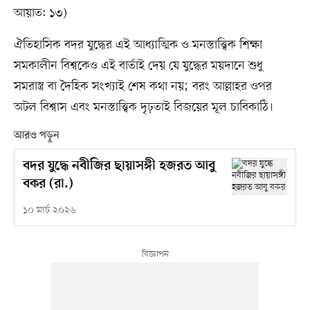
আয়াত: ১৩)
ঐতিহাসিক বদর যুদ্ধের এই আধ্যাত্মিক ও মনস্তাত্ত্বিক শিক্ষা
সমকালীন বিশ্বকেও এই বার্তাই দেয় যে যুদ্ধের ময়দানে শুধু
সমরাস্ত্র বা দৈহিক সংখ্যাই শেষ কথা নয়; বরং আল্লাহর ওপর
অটল বিশ্বাস এবং মনস্তাত্ত্বিক দৃঢ়তাই বিজয়ের মূল চাবিকাঠি।
আরও পড়ুন
বদর যুদ্ধে নবীজির ছায়াসঙ্গী হজরত আবু
বকর (রা.)
১০ মার্চ ২০২৬