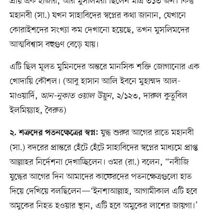
প্রায় এক হাজার, আর মুসলিমরা ছিলেন মাত্র ৩১৩ জন। কিন্তু
মহানবী (সা.) যখন সাহাবিদের স্বপ্নের কথা জানান, যেখানে
কোরাইশদের সংখ্যা কম দেখানো হয়েছে, তখন মুসলিমদের
আত্মবিশ্বাস বহুগুণ বেড়ে যায়।
এটি ছিল মূলত মুমিনদের অন্তরে মানসিক শক্তি জোগানোর এক
খোদায়ি কৌশল। (আবু হাসান আলি ইবনে মুহাম্মদ আল-
মাওয়ার্দি,
আন-নুকাত ওয়াল উয়ুন
, ২/১২৩, দারুল কুতুবিল
ইলমিয়্যাহ, বৈরুত)
যুদ্ধ শুরুর আগের রাতে মহানবী
২. শত্রুদের পতনক্ষেত্রের স্বপ্ন:
(সা.) বদরের প্রান্তরে হেঁটে হেঁটে সাহাবিদের স্বপ্নের মাধ্যমে প্রাপ্ত
আল্লাহর নির্দেশনা দেখাচ্ছিলেন। ওমর (রা.) বলেন, “নবীজি
যুদ্ধের আগের দিন আমাদের কাফেরদের পতনক্ষেত্রগুলো হাত
দিয়ে দেখিয়ে বলছিলেন—‘ইনশাআল্লাহ, আগামীকাল এটি হবে
অমুকের নিহত হওয়ার স্থান, এটি হবে অমুকের লাশের জায়গা।’