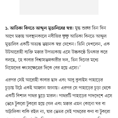
যুদ্ধ শুরুর তিন দিন
১. আতিকা বিনতে আব্দুল মুত্তালিবের স্বপ্ন:
আগে মক্কায় অবস্থানকালে নবীজির ফুফু আতিকা বিনতে আব্দুল
মুত্তালিব একটি অত্যন্ত ভয়ানক স্বপ্ন দেখেন। তিনি দেখলেন, এক
উটআরোহী ব্যক্তি মক্কার উপত্যকায় এসে উচ্চকণ্ঠে চিৎকার করে
বলছে, ‘হে কাবার বিশ্বাসভঙ্গকারীর দল, তিন দিনের মধ্যে
নিজেদের ধ্বংসক্ষেত্রের দিকে বের হয়ে এসো।’
এরপর সেই আরোহী কাবার ছাদ এবং আবু কুবাইস পাহাড়ের
চূড়ায় উঠে একই আহ্বান জানায়। এরপর সে পাহাড়ের চূড়া থেকে
একটি বিশাল পাথর ছুড়ে মারল। পাথরটি পাহাড়ের পাদদেশে এসে
ভেঙে টুকরো টুকরো হয়ে গেল এবং মক্কার এমন কোনো ঘর বা
অট্টালিকা বাকি রইল না, যার ভেতর সেই পাথরের কণা বা টুকরো