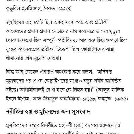
কুতুবিল ইলমিয়্যাহ, বৈরুত, ১৯৯৪)
জুহাইমের এই স্বপ্নটি ছিল একই সঙ্গে স্পষ্ট এবং প্রতীকী।
কাফেরদের প্রধান প্রধান নেতাদের নাম ধরে ধরে তাদের মৃত্যুর
ঘোষণা দেওয়া ছিল সম্পূর্ণ স্পষ্ট বিষয়; আর রক্ত ছিটকে পড়া ছিল
যুদ্ধের ধ্বংসযজ্ঞের প্রতীক। উদ্দেশ্য ছিল কোরাইশদের যাত্রা
থামানোর শেষ সুযোগ দেওয়া।
কিন্তু আবু জেহেল এবারও অহংকার করে বলল, “মদিনার
মুহাম্মদের পর এখন কোরাইশদের মধ্যেও নতুন নবীর আবির্ভাব
ঘটছে। আগামীকালই দেখা যাবে কে নিহত হয়।” (আব্দুল মালিক
ইবনে হিশাম,
আস-সিরাতুন নাবাবিয়্যাহ
, ১/৬১৮, কায়রো, ১৯৫৫)
নবীজির স্বপ্ন ও মুমিনদের জন্য সুসংবাদ
মুশরিকদের স্বপ্নের বিপরীতে মহানবী (সা.) বদরের ময়দানে যে