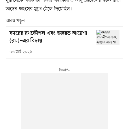
যুদ্ধ থেকে বিরত হয়। কিন্তু অহংকার ও আবু জেহেলের হঠকারিতা
তাদের ধ্বংসের মুখে ঠেলে দিয়েছিল।
আরও পড়ুন
বদরের রণকৌশল এবং হজরত আয়েশা
(রা.)–এর বিদায়
০৬ মার্চ ২০২৬