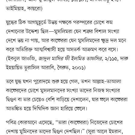
তাইমিয়াহ, কায়রো)
যুদ্ধের ঠিক আগমুহূর্তে উভয় পক্ষকে পরস্পরের চোখে কম
দেখানোর উদ্দেশ্য ছিল—মুসলিমরা যেন শত্রুর বিশাল সংখ্যা
দেখে ভয় না পায়, আর কাফেররা যেন মুসলিমদের ক্ষুদ্র দল মনে
করে অতিরিক্ত আত্মবিশ্বাসী হয়ে অসতর্ক আক্রমণ করে বসে।
(ইবনুল জাওজি,
জাদুল মাসির ফী ইলমিত তাফসির,
২/১১৫, দারু
ইহয়ায়িত তুরাসিল আরাবি, বৈরুত, ২০০১)
তবে যুদ্ধ যখন পুরোদমে শুরু হয়ে গেল, তখন আল্লাহ–তাআলা
কাফেরদের চোখে মুসলমানদের সংখ্যা তাদের নিজস্ব সংখ্যার
দ্বিগুণ বা তার চেয়েও বেশি বাড়িয়ে দেখালেন, যার ফলে কাফেররা
আতঙ্কিত হয়ে দিগ্বিদিক জ্ঞান হারিয়ে ফেলে।
পবিত্র কোরআনে এসেছে, “তারা (কাফেররা) নিজেদের চোখের
দেখায় মুমিনদের তাদের দ্বিগুণ দেখছিল।” (সুরা আলে ইমরান,