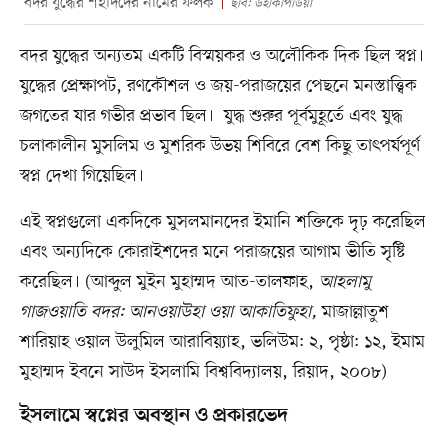
বদর যুদ্ধের শহীদদের নামের ফলক
ছবি: উইকিপিডিয়া
বদর যুদ্ধের অন্যতম একটি বিস্ময়কর ও অলৌকিক দিক ছিল স্বপ্ন।
যুদ্ধের প্রেক্ষাপট, রণকৌশল ও জয়-পরাজয়ের পেছনে মনস্তাত্ত্বিক
জগতের যার গভীর প্রভাব ছিল। যুদ্ধ শুরুর পূর্বমুহূর্তে এবং যুদ্ধ
চলাকালীন মুসলিম ও মুশরিক উভয় শিবিরে বেশ কিছু তাৎপর্যপূর্ণ
স্বপ্ন দেখা গিয়েছিল।
এই স্বপ্নগুলো একদিকে মুসলমানদের ইমানি শক্তিকে দৃঢ় করেছিল
এবং অন্যদিকে কোরাইশদের মনে পরাজয়ের আগাম ভীতি সৃষ্টি
করেছিল। (আব্দুল মুইন মুহাম্মদ আত-তালফাহ,
আহলামু
গাজওয়াতি বদর: আনওয়াউহা ওয়া আকাতিফুহা,
মাজাল্লাতুশ
শারিয়াহ ওয়াল উলুমিল আরাবিয়্যাহ, ভলিউম: ২, পৃষ্ঠা: ১২, ইমাম
মুহাম্মদ ইবনে সাউদ ইসলামি বিশ্ববিদ্যালয়, রিয়াদ, ২০০৮)
ইসলামে স্বপ্নের অবস্থান ও প্রকারভেদ