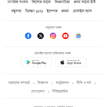
নাগরিক সংবাদ
কিশোর আলো
বিজ্ঞানচিন্তা
প্রথম আলো ট্রাস্ট
বন্ধুসভা
চিরন্তন ১৯৭১
ইপেপার
প্রথমা
মোবাইল ভ্যাস
অনুসরণ করুন
মোবাইল অ্যাপস ডাউনলোড করুন
আমাদের সম্পর্কে
বিজ্ঞাপন
সার্কুলেশন
নীতি ও শর্ত
যোগাযোগ
নিউজলেটার