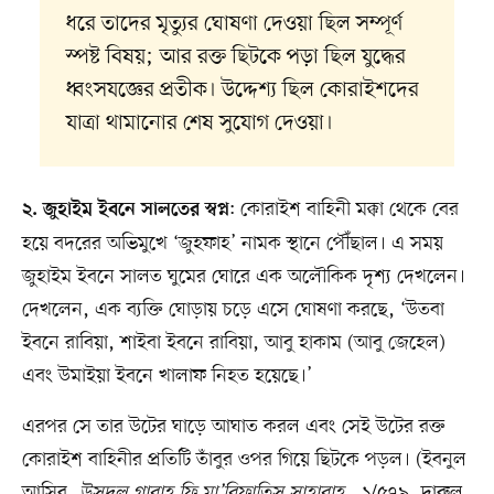
ধরে তাদের মৃত্যুর ঘোষণা দেওয়া ছিল সম্পূর্ণ
স্পষ্ট বিষয়; আর রক্ত ছিটকে পড়া ছিল যুদ্ধের
ধ্বংসযজ্ঞের প্রতীক। উদ্দেশ্য ছিল কোরাইশদের
যাত্রা থামানোর শেষ সুযোগ দেওয়া।
: কোরাইশ বাহিনী মক্কা থেকে বের
২. জুহাইম ইবনে সালতের স্বপ্ন
হয়ে বদরের অভিমুখে ‘জুহফাহ’ নামক স্থানে পৌঁছাল। এ সময়
জুহাইম ইবনে সালত ঘুমের ঘোরে এক অলৌকিক দৃশ্য দেখলেন।
দেখলেন, এক ব্যক্তি ঘোড়ায় চড়ে এসে ঘোষণা করছে, ‘উতবা
ইবনে রাবিয়া, শাইবা ইবনে রাবিয়া, আবু হাকাম (আবু জেহেল)
এবং উমাইয়া ইবনে খালাফ নিহত হয়েছে।’
এরপর সে তার উটের ঘাড়ে আঘাত করল এবং সেই উটের রক্ত
কোরাইশ বাহিনীর প্রতিটি তাঁবুর ওপর গিয়ে ছিটকে পড়ল। (ইবনুল
আসির,
উসদুল গাবাহ ফি মা’রিফাতিস সাহাবাহ
, ১/৫৭৯, দারুল