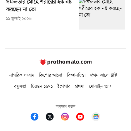
সফলতার মোহে শরীরের হক নষ্ট
করছেন না তো
১১ জুলাই ২০২৬
নাগরিক সংবাদ
কিশোর আলো
বিজ্ঞানচিন্তা
প্রথম আলো ট্রাস্ট
বন্ধুসভা
চিরন্তন ১৯৭১
ইপেপার
প্রথমা
মোবাইল ভ্যাস
অনুসরণ করুন