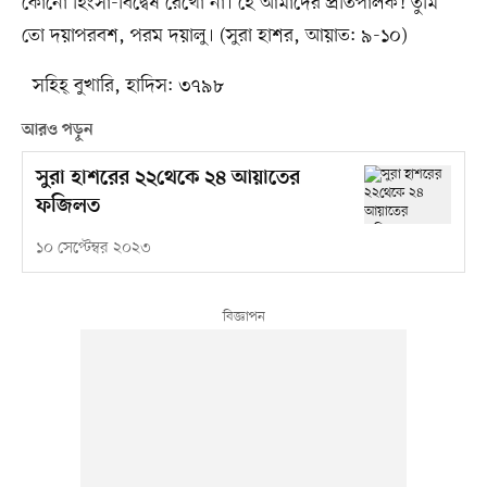
কোনো হিংসা-বিদ্বেষ রেখো না। হে আমাদের প্রতিপালক! তুমি
তো দয়াপরবশ, পরম দয়ালু। (সুরা হাশর, আয়াত: ৯-১০)
সহিহ্ বুখারি, হাদিস: ৩৭৯৮
আরও পড়ুন
সুরা হাশরের ২২থেকে ২৪ আয়াতের
ফজিলত
১০ সেপ্টেম্বর ২০২৩