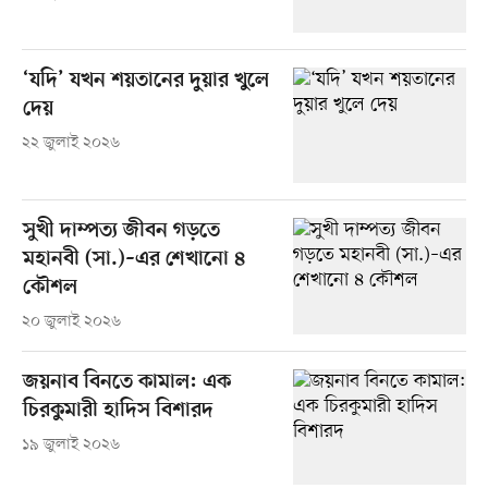
‘যদি’ যখন শয়তানের দুয়ার খুলে
দেয়
২২ জুলাই ২০২৬
সুখী দাম্পত্য জীবন গড়তে
মহানবী (সা.)–এর শেখানো ৪
কৌশল
২০ জুলাই ২০২৬
জয়নাব বিনতে কামাল: এক
চিরকুমারী হাদিস বিশারদ
১৯ জুলাই ২০২৬