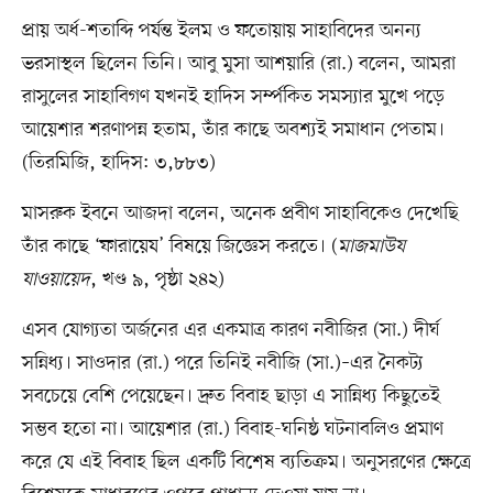
প্রায় অর্ধ-শতাব্দি পর্যন্ত ইলম ও ফতোয়ায় সাহাবিদের অনন্য
ভরসাস্থল ছিলেন তিনি। আবু মুসা আশয়ারি (রা.) বলেন, আমরা
রাসুলের সাহাবিগণ যখনই হাদিস সর্ম্পকিত সমস্যার মুখে পড়ে
আয়েশার শরণাপন্ন হতাম, তাঁর কাছে অবশ্যই সমাধান পেতাম।
(তিরমিজি, হাদিস: ৩,৮৮৩)
মাসরুক ইবনে আজদা বলেন, অনেক প্রবীণ সাহাবিকেও দেখেছি
তাঁর কাছে ‘ফারায়েয’ বিষয়ে জিজ্ঞেস করতে। (
মাজমাউয
যাওয়ায়েদ
, খণ্ড ৯, পৃষ্ঠা ২৪২)
এসব যোগ্যতা অর্জনের এর একমাত্র কারণ নবীজির (সা.) দীর্ঘ
সন্নিধ্য। সাওদার (রা.) পরে তিনিই নবীজি (সা.)–এর নৈকট্য
সবচেয়ে বেশি পেয়েছেন। দ্রুত বিবাহ ছাড়া এ সান্নিধ্য কিছুতেই
সম্ভব হতো না। আয়েশার (রা.) বিবাহ-ঘনিষ্ঠ ঘটনাবলিও প্রমাণ
করে যে এই বিবাহ ছিল একটি বিশেষ ব্যতিক্রম। অনুসরণের ক্ষেত্রে