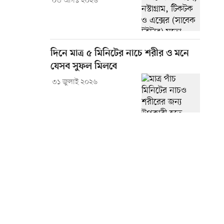
০৩ আগস্ট ২০২৬
দিনে মাত্র ৫ মিনিটের নাচে শরীর ও মনে
যেসব সুফল মিলবে
৩১ জুলাই ২০২৬