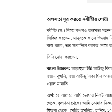
অলসতা দূর করতে নবীজির দোয়া
নবীজি (স.) নিজে কখনও অলসতা পছন্দ
জিকির করতেন, মানুষকে কাজে উৎসাহ দিত
ব্যস্ত থাকে, তার সারাদিনে বরকত নেমে
তিনি দোয়া করতেন,
আল্লাহুম্মা ইন্নি আউজু 
বাংলা উচ্চারণ:
ওয়াল বুখলি, ওয়া আউজু বিকা মিন আজা
ওয়াল মামাতি।
হে আল্লাহ! আমি তোমার নিকট আশ্রয়
অর্থ:
থেকে, কৃপণতা থেকে। আমি তোমার নিকট 
ফিতনা থেকে। (সহিহ মুসলিম, হাদিস: ২