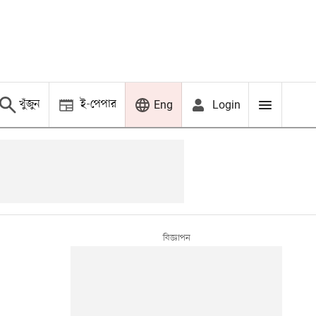
খুঁজুন
ই-পেপার
Login
Eng