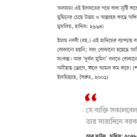
অলসতা এই ইবাদতের পথে বাধা সৃষ্টি করে
মুমিনের চেয়ে উত্তম ও আল্লাহর কাছে অধ
মুসলিম, হাদিস: ২৬৬৪)
ইমাম নববী (রহ.) এই হাদিসের ব্যাখ্যা
বোঝানো হয়নি; বরং বোঝানো হয়েছে আত্মি
সংকল্প। আর ‘দুর্বল মুমিন’ বলতে বোঝা
অনীহায় ভোগে, ফলে আমল কম করে। (শা
ইলমিয়্যাহ, বৈরুত, ২০০১)
যে ব্যক্তি সকালবেলা
তার সারাদিনে বর
আবু দাউদ, হাদিস: ৫০৭৮