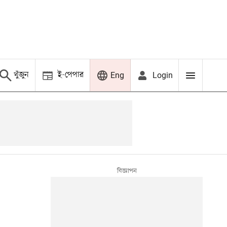
খুঁজুন
ই-পেপার
Login
Eng