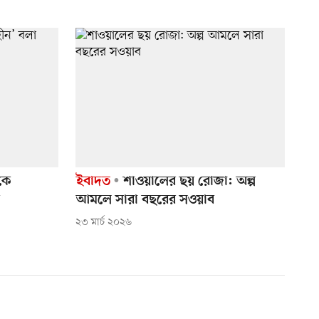
কে
ইবাদত
শাওয়ালের ছয় রোজা: অল্প
আমলে সারা বছরের সওয়াব
২৩ মার্চ ২০২৬