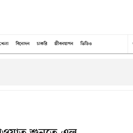
খেলা
বিনোদন
চাকরি
জীবনযাপন
ভিডিও