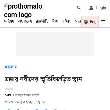
Login
সর্বশেষ
বাংলাদেশ
রাজনীতি
বিশ্ব
বাণিজ্য
মতামত
খেলা
Eng
বিনো
ইসলাম
মক্কায় নবীদের স্মৃতিবিজড়িত স্থান
লেখা:
আবদুস সাত্তার আইনী
প্রকাশ: ০২ জুন ২০২৫, ০৭: ০০