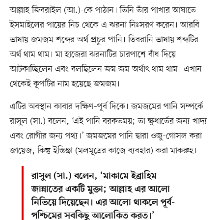
আল্লাহ জিবরাইল (আ.)-কে পাঠান। তিনি তাঁর পাখার আঘাতে
ইসমাইলের পায়ের নিচ থেকে এ ঝরনা নিঃসরণ করেন। আরবি
ভাষায় জমজম শব্দের অর্থ প্রচুর পানি। তিবরানি ভাষায় শব্দটির
অর্থ থাম থাম। মা হাজেরা ঝরনাটির চারপাশে বাঁধ দিয়ে
আটকাচ্ছিলেন এবং বলছিলেন জম জম অর্থাৎ থাম থাম। এখান
থেকেই কূপটির নাম হয়েছে জমজম।
এটির অবস্থান কাবার দক্ষিণ–পূর্ব দিকে। জমজমের পানি সম্পর্কে
রাসুল (সা.) বলেন, ‘এই পানি বরকতময়; তা ক্ষুধার্তের জন্য খাদ্য
এবং রোগীর জন্য পথ্য।’ জমজমের পানি দ্বারা ওজু-গোসল করা
জায়েজ, কিন্তু ইস্তিঞ্জা (মলমূত্রের কাজে ব্যবহার) করা মাকরুহ।
রাসুল (সা.) বলেন, ‘মাকামে ইব্রাহিম
জান্নাতের একটি মুক্তা; আল্লাহ এর আলো
নিভিয়ে দিয়েছেন। এর আলো থাকলে পূর্ব-
পশ্চিমের সবকিছু আলোকিত করত।’