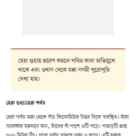
হেরা গুহায় প্রবেশ করলে পবিত্র কাবা অভিমুখে
থাকে এবং ওখান থেকে মক্কা নগরী পুরোপুরি
দেখা যায়।
হেরা গুহা/হেরা পর্বত
হেরা পর্বত মক্কা থেকে পাঁচ কিলোমিটার উত্তর দিকে অবস্থিত। যাঁরা
আরাফার ময়দানে যান, তাঁদের বাঁ পাশে এটি পড়ে। পাহাড়টি প্রায়
২০০ মিটার উঁচু। পুরো পর্বত পাথরে ঢাকা ও খাড়া। এটি মক্কার