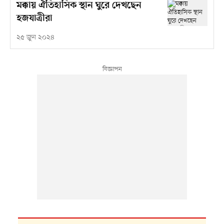
মক্কায় ঐতিহাসিক স্থান ঘুরে দেখছেন
হজযাত্রীরা
২৫ জুন ২০২৪