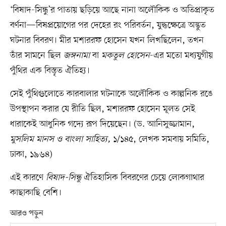
‘বিষাদ-সিন্ধু’র পাতায় ছড়িয়ে আছে নানা অলৌকিক ও অতিপ্রাকৃত
বর্ণনা—বিষপ্রয়োগের পর দেহের রং পরিবর্তন, যুদ্ধক্ষেত্রে অদ্ভুত
ঘটনার বিবরণ। মীর মশাররফ হোসেন যখন লিখছিলেন, তখন
তাঁর সামনে ছিল
জঙ্গনামা
বা
মকতুল হোসেন
-এর মতো মধ্যযুগীয়
পুঁথির এক বিস্তৃত ঐতিহ্য।
সেই পুঁথিগুলোতে কারবালার ঘটনাকে অলৌকিক ও কাল্পনিক রঙে
উপস্থাপন করার যে রীতি ছিল, মশাররফ হোসেন মূলত সেই
ধারাকেই আধুনিক গদ্যে রূপ দিয়েছেন। (ড. আনিসুজ্জামান,
মুসলিম মানস ও বাংলা সাহিত্য,
১/১৪৫, লেখক সমবায় সমিতি,
ঢাকা, ১৯৬৪)
এই কারণে
বিষাদ-সিন্ধু
ঐতিহাসিক বিবরণের চেয়ে লোকগাথার
কাছাকাছি বেশি।
আরও পড়ুন