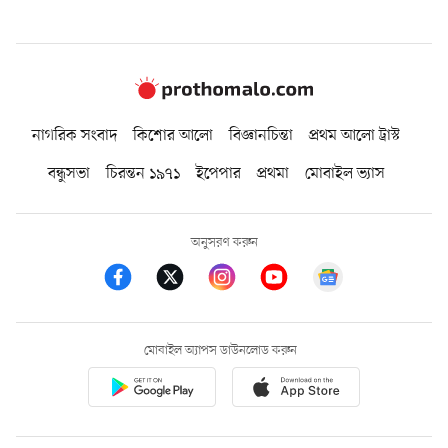
নাগরিক সংবাদ
কিশোর আলো
বিজ্ঞানচিন্তা
প্রথম আলো ট্রাস্ট
বন্ধুসভা
চিরন্তন ১৯৭১
ইপেপার
প্রথমা
মোবাইল ভ্যাস
অনুসরণ করুন
মোবাইল অ্যাপস ডাউনলোড করুন