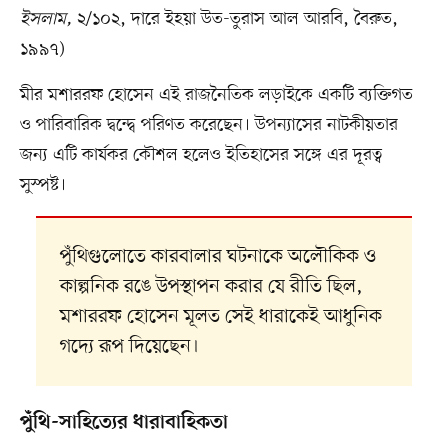
ইসলাম,
২/১০২, দারে ইহয়া উত-তুরাস আল আরবি, বৈরুত,
১৯৯৭)
মীর মশাররফ হোসেন এই রাজনৈতিক লড়াইকে একটি ব্যক্তিগত
ও পারিবারিক দ্বন্দ্বে পরিণত করেছেন। উপন্যাসের নাটকীয়তার
জন্য এটি কার্যকর কৌশল হলেও ইতিহাসের সঙ্গে এর দূরত্ব
সুস্পষ্ট।
পুঁথিগুলোতে কারবালার ঘটনাকে অলৌকিক ও
কাল্পনিক রঙে উপস্থাপন করার যে রীতি ছিল,
মশাররফ হোসেন মূলত সেই ধারাকেই আধুনিক
গদ্যে রূপ দিয়েছেন।
পুঁথি-সাহিত্যের ধারাবাহিকতা