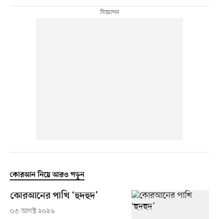
কোরআন নিয়ে আরও পড়ুন
কোরআনের পাখি ‘হুদহুদ’
০৩ আগস্ট ২০২৬