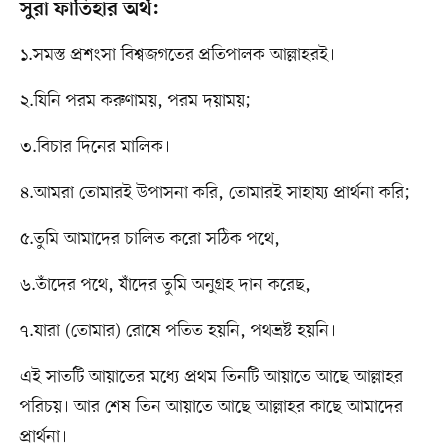
সুরা ফাতিহার অর্থ:
১.সমস্ত প্রশংসা বিশ্বজগতের প্রতিপালক আল্লাহরই।
২.যিনি পরম করুণাময়, পরম দয়াময়;
৩.বিচার দিনের মালিক।
৪.আমরা তোমারই উপাসনা করি, তোমারই সাহায্য প্রার্থনা করি;
৫.তুমি আমাদের চালিত করো সঠিক পথে,
৬.তাঁদের পথে, যাঁদের তুমি অনুগ্রহ দান করেছ,
৭.যারা (তোমার) রোষে পতিত হয়নি, পথভ্রষ্ট হয়নি।
এই সাতটি আয়াতের মধ্যে প্রথম তিনটি আয়াতে আছে আল্লাহর
পরিচয়। আর শেষ তিন আয়াতে আছে আল্লাহর কাছে আমাদের
প্রার্থনা।