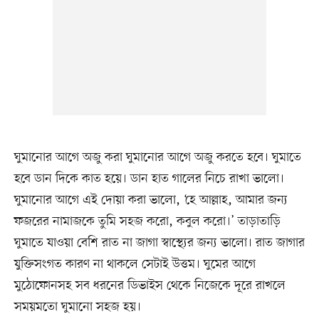
ঘুমানোর আগে অজু করা ঘুমানোর আগে অজু করতে হবে। ঘুমাতে
হবে ডান দিকে কাত হয়ে। ডান হাত গালের নিচে রাখা ভালো।
ঘুমানোর আগে এই দোয়া করা ভালো, ‘হে আল্লাহ, আমার জন্য
ফজরের নামাজকে তুমি সহজ করো, কবুল করো।’ তাড়াতাড়ি
ঘুমাতে যাওয়া বেশি রাত না জাগা স্বাস্থ্যের জন্য ভালো। রাত জাগার
যুক্তিসংগত কারণ না থাকলে সেটাই উত্তম। ঘুমের আগে
মুঠোফোনসহ সব ধরনের ডিভাইস থেকে নিজেকে দূরে রাখলে
সময়মতো ঘুমানো সহজ হয়।