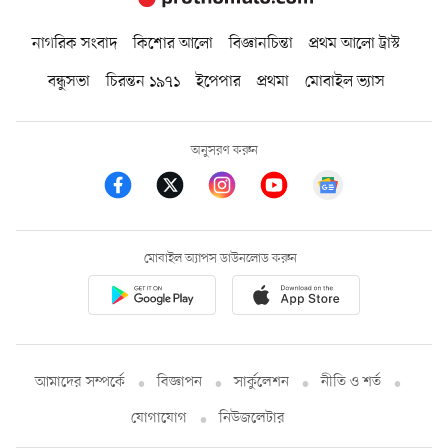
নাগরিক সংবাদ
কিশোর আলো
বিজ্ঞানচিন্তা
প্রথম আলো ট্রাস্ট
বন্ধুসভা
চিরন্তন ১৯৭১
ইপেপার
প্রথমা
মোবাইল ভ্যাস
অনুসরণ করুন
মোবাইল অ্যাপস ডাউনলোড করুন
আমাদের সম্পর্কে
বিজ্ঞাপন
সার্কুলেশন
নীতি ও শর্ত
যোগাযোগ
নিউজলেটার