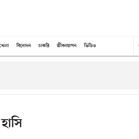
খেলা
বিনোদন
চাকরি
জীবনযাপন
ভিডিও
 হাসি