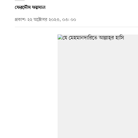
ফেরদৌস ফয়সাল
প্রকাশ: ২২ অক্টোবর ২০২৩, ০৩: ০০