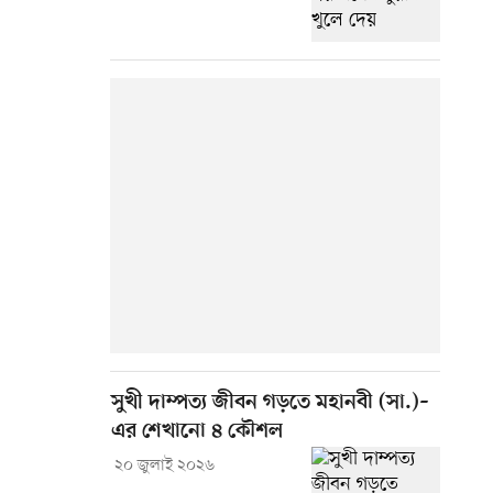
সুখী দাম্পত্য জীবন গড়তে মহানবী (সা.)–
এর শেখানো ৪ কৌশল
২০ জুলাই ২০২৬