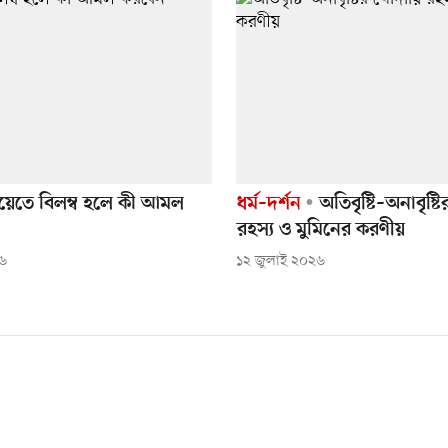
য়েতে বিলম্ব হলে কী আমল
ধর্ম–দর্শন
অতিবৃষ্টি–অনাবৃষ্ট
রহস্য ও মুমিনের করণীয়
২৬
১২ জুলাই ২০২৬