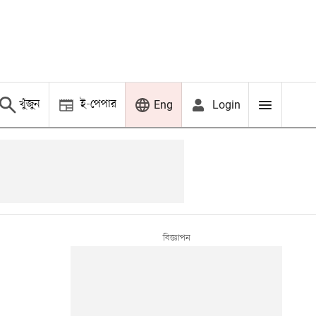
খুঁজুন
ই-পেপার
Login
Eng