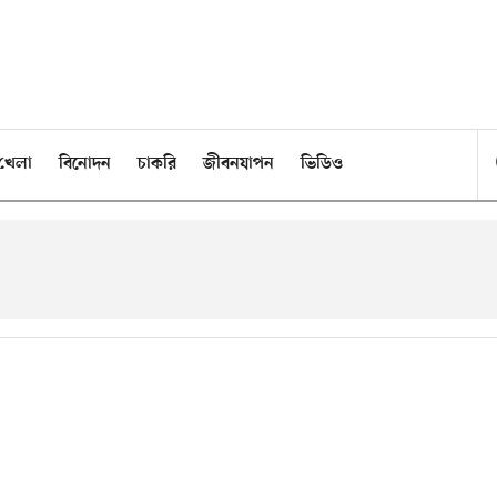
খেলা
বিনোদন
চাকরি
জীবনযাপন
ভিডিও