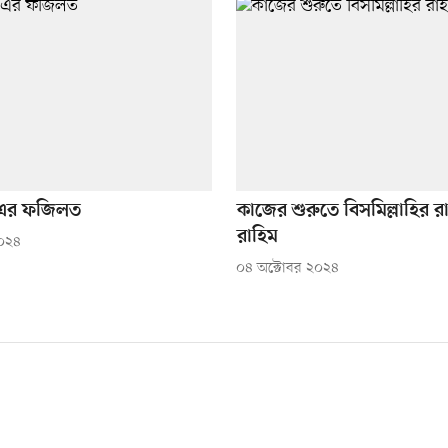
হ এর ফজিলত
কাজের শুরুতে বিসমিল্লাহির র
রাহিম
২০২৪
০৪ অক্টোবর ২০২৪