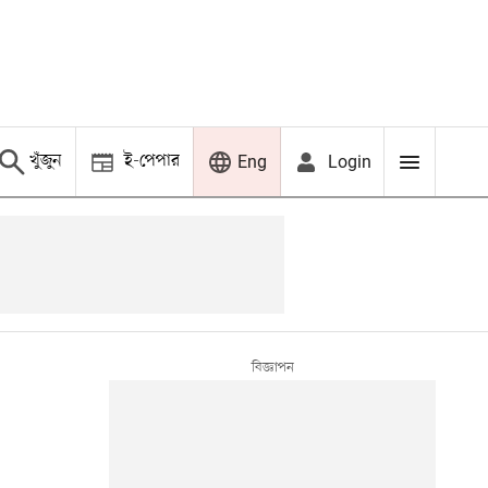
খুঁজুন
ই-পেপার
Login
Eng