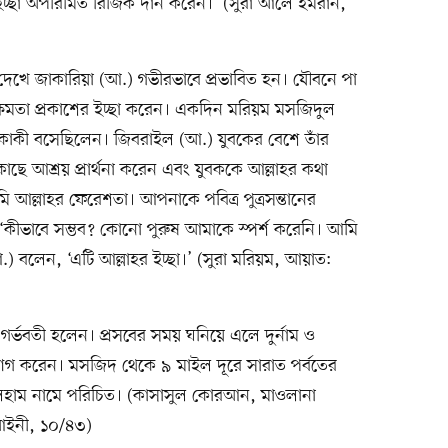
ে ইচ্ছা অপরিমিত রিজিক দান করেন।’ (সুরা আলে ইমরান,
 দেখে জাকারিয়া (আ.) গভীরভাবে প্রভাবিত হন। যৌবনে পা
 ক্ষমতা প্রকাশের ইচ্ছা করেন। একদিন মরিয়ম মসজিদুল
একাকী বসেছিলেন। জিবরাইল (আ.) যুবকের বেশে তাঁর
ছে আশ্রয় প্রার্থনা করেন এবং যুবককে আল্লাহর কথা
আল্লাহর ফেরেশতা। আপনাকে পবিত্র পুত্রসন্তানের
‘কীভাবে সম্ভব? কোনো পুরুষ আমাকে স্পর্শ করেনি। আমি
বলেন, ‘এটি আল্লাহর ইচ্ছা।’ (সুরা মরিয়ম, আয়াত:
র্ভবতী হলেন। প্রসবের সময় ঘনিয়ে এলে দুর্নাম ও
াগ করেন। মসজিদ থেকে ৯ মাইল দূরে সারাত পর্বতের
থেলহাম নামে পরিচিত। (কাসাসুল কোরআন, মাওলানা
 আইনী, ১০/৪৩)