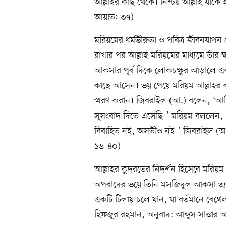
আল্লাহর কাছ থেকে। নিশ্চয় আল্লাহ যাক
আয়াত: ৩৭)
মরিয়মের ধর্মভীরুতা ও পবিত্র জীবনযাপন
রাখার পর আল্লাহ মরিয়মের মাধ্যমে তাঁর
আকসার পূর্ব দিকে লোকচক্ষুর আড়ালে 
কাছে আসেন। ভয় পেয়ে মরিয়ম আল্লাহর কা
স্মরণ করান। জিবরাইল (আ.) বলেন, ‘আমি 
সুসংবাদ দিতে এসেছি।’ মরিয়ম বললেন, 
বিবাহিত নই, অসতীও নই।’ জিবরাইল (আ.) 
১৬-৪০)
আল্লাহর কুদরতের নিদর্শন হিসেবে মরিয়ম গ
অপবাদের ভয়ে তিনি মসজিদুল আকসা ত্য
একটি টিলায় চলে যান, যা বর্তমানে বে
হিফজুর রহমান, অনুবাদ: আব্দুস সাত্তার