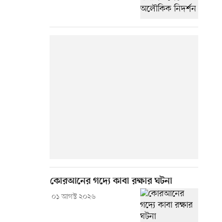
কোরআনের গদ্যে কাবা রক্ষার ঘটনা
০১ আগস্ট ২০২৬