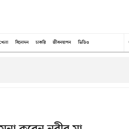
খেলা
বিনোদন
চাকরি
জীবনযাপন
ভিডিও