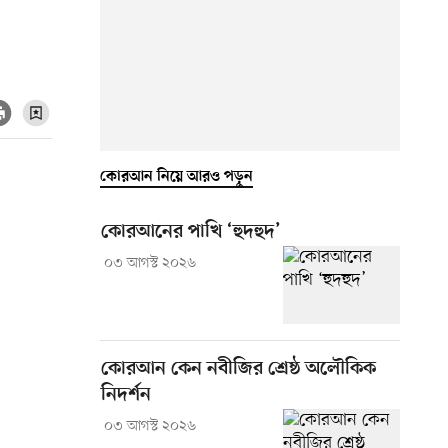
কোরআন নিয়ে আরও পড়ুন
কোরআনের পাখি ‘হুদহুদ’
০৩ আগস্ট ২০২৬
কোরআন কেন নবীজির শ্রেষ্ঠ অলৌকিক
নিদর্শন
০৩ আগস্ট ২০২৬