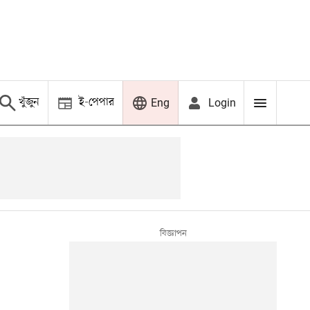
খুঁজুন
ই-পেপার
Login
Eng