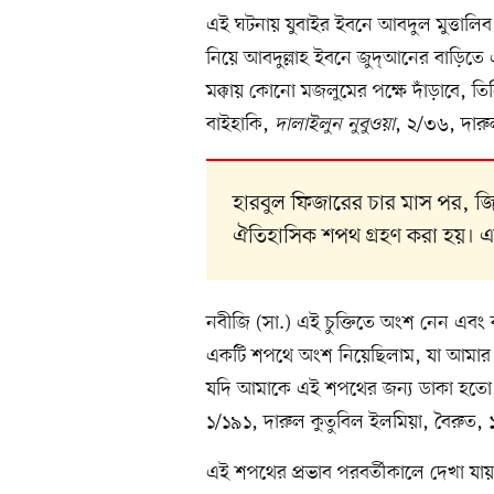
এই ঘটনায় যুবাইর ইবনে আবদুল মুত্তালি
নিয়ে আবদুল্লাহ ইবনে জুদ্‌আনের বাড়িতে 
মক্কায় কোনো মজলুমের পক্ষে দাঁড়াবে, 
বাইহাকি,
দালাইলুন নুবুওয়া
, ২/৩৬, দারু
হারবুল ফিজারের চার মাস পর, জ
ঐতিহাসিক শপথ গ্রহণ করা হয়। এট
নবীজি (সা.) এই চুক্তিতে অংশ নেন এব
একটি শপথে অংশ নিয়েছিলাম, যা আমার ক
যদি আমাকে এই শপথের জন্য ডাকা হতো,
১/১৯১, দারুল কুতুবিল ইলমিয়া, বৈরুত,
এই শপথের প্রভাব পরবর্তীকালে দেখা যায