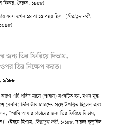
ুল ফিকর, বৈরুত, ১৯৮৮)
 তাঁর বয়স তখন ১৪ বা ১৫ বছর ছিল। (
সিরাতুন নবী
,
 ১৯৯৮)
 জন্য তির ফিরিয়ে দিতাম,
র ওপর তির নিক্ষেপ করত।
ী, ১/১৮৮
় কারণ এটি পবিত্র মাসে (শাবান) সংঘটিত হয়, যখন যুদ্ধ
অংশ নেননি; তিনি তাঁর চাচাদের সঙ্গে উপস্থিত ছিলেন এবং
লেন, “আমি আমার চাচাদের জন্য তির ফিরিয়ে দিতাম,
রত।” (ইবনে হিশাম,
সিরাতুন নবী
, ১/১৮৮, দারুল কুতুবিল