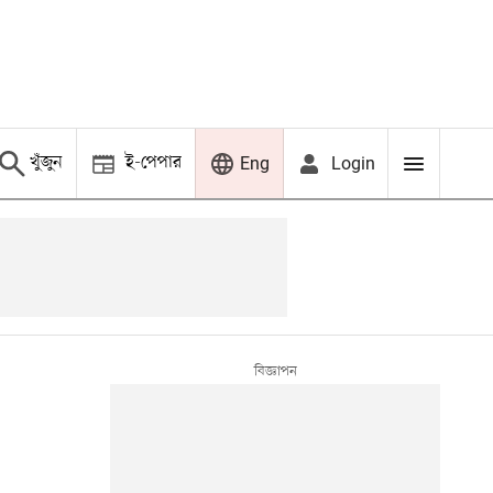
খুঁজুন
ই-পেপার
Login
Eng