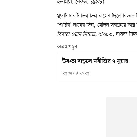
ইলমিয়া, বৈরুত, ১৯৯৮)
যুদ্ধটি চারটি ভিন্ন ভিন্ন নামের দিনে বি
‘শারিব’ নামের দিন, যেদিন সবচেয়ে তীব্
বিদায়া ওয়ান নিহায়া
, ২/২৮৩, দারুল ফি
আরও পড়ুন
উষ্ণতা বাড়লে নবীজির ৭ সুন্নাহ
২৫ আগস্ট ২০২৫