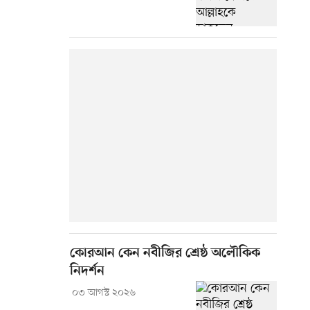
কোরআন কেন নবীজির শ্রেষ্ঠ অলৌকিক
নিদর্শন
০৩ আগস্ট ২০২৬