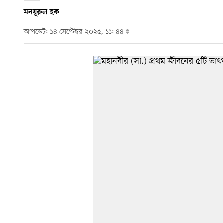
মনযূরুল হক
আপডেট: ১৪ সেপ্টেম্বর ২০২৫, ১১: ৪৪