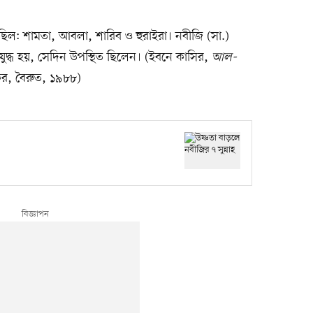
ভক্ত ছিল: শামতা, আবলা, শারিব ও হুরাইরা। নবীজি (সা.)
র যুদ্ধ হয়, সেদিন উপস্থিত ছিলেন। (ইবনে কাসির,
আল-
কর, বৈরুত, ১৯৮৮)