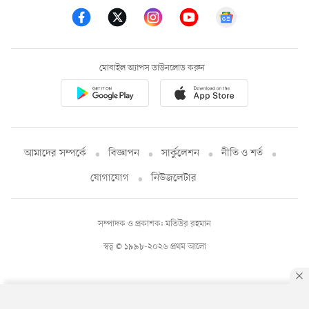
মোবাইল অ্যাপস ডাউনলোড করুন
আমাদের সম্পর্কে
বিজ্ঞাপন
সার্কুলেশন
নীতি ও শর্ত
যোগাযোগ
নিউজলেটার
সম্পাদক ও প্রকাশক: মতিউর রহমান
স্বত্ব © ১৯৯৮-২০২৬ প্রথম আলো