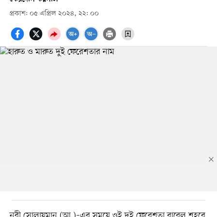
প্রকাশ: ০৫ এপ্রিল ২০২৪, ২২: ০০
নবী সোলায়মান (আ.)–এর সময়ে ওই দুই ফেরেশতা বাবেল শহরে