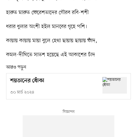
হারুত মারুত ফেরেশতাদের গৌরব রবি-শশী
ধরার ধুলার অংশী হইল মানবের গৃহে পশি।
কায়ায় কায়ায় মায়া বুলে হেথা ছায়ায় ছায়ায় ফাঁদ,
কমল-দীঘিতে সাতশ হয়েছে এই আকাশের চাঁদ
আরও পড়ুন
শয়তানের ধোঁকা
৩০ মার্চ ২০২৪