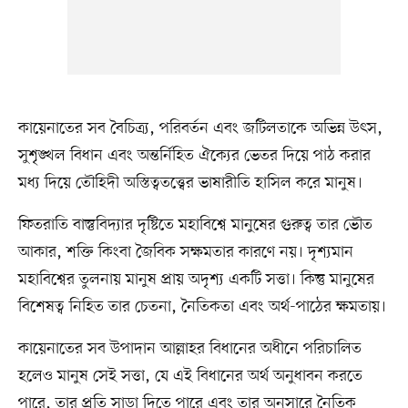
কায়েনাতের সব বৈচিত্র্য, পরিবর্তন এবং জটিলতাকে অভিন্ন উৎস,
সুশৃঙ্খল বিধান এবং অন্তর্নিহিত ঐক্যের ভেতর দিয়ে পাঠ করার
মধ্য দিয়ে তৌহিদী অস্তিত্বতত্ত্বের ভাষারীতি হাসিল করে মানুষ।
ফিতরাতি বাস্তুবিদ্যার দৃষ্টিতে মহাবিশ্বে মানুষের গুরুত্ব তার ভৌত
আকার, শক্তি কিংবা জৈবিক সক্ষমতার কারণে নয়। দৃশ্যমান
মহাবিশ্বের তুলনায় মানুষ প্রায় অদৃশ্য একটি সত্তা। কিন্তু মানুষের
বিশেষত্ব নিহিত তার চেতনা, নৈতিকতা এবং অর্থ-পাঠের ক্ষমতায়।
কায়েনাতের সব উপাদান আল্লাহর বিধানের অধীনে পরিচালিত
হলেও মানুষ সেই সত্তা, যে এই বিধানের অর্থ অনুধাবন করতে
পারে, তার প্রতি সাড়া দিতে পারে এবং তার অনুসারে নৈতিক