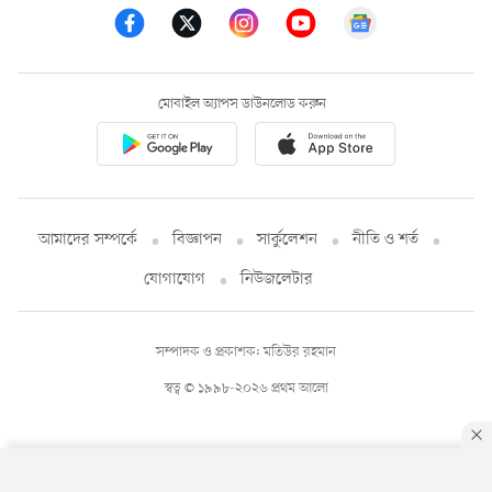
মোবাইল অ্যাপস ডাউনলোড করুন
আমাদের সম্পর্কে
বিজ্ঞাপন
সার্কুলেশন
নীতি ও শর্ত
যোগাযোগ
নিউজলেটার
সম্পাদক ও প্রকাশক: মতিউর রহমান
স্বত্ব © ১৯৯৮-২০২৬ প্রথম আলো